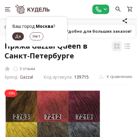
Ваш город
Москва
?
Главная
Все для вязания
Пряжа
Фасонная однотонна
Попробуй! Удобно для больших заказов!
Пряжа Gazzal Queen в
Санкт-Петербурге
3 отзыва
К сравнению
Бренд:
Gazzal
Код артикула:
139715
-33%