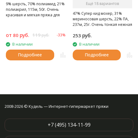
Ещё 18 вариантов
9% шерсть, 70% полиамид, 21%
полиакрил, 115м, 50г. Очень
47% Супер кид мохер, 31%
красивая и мягкая пряжа для
мериносовая шерсть, 22% ПА,
создания праздничных вещей,
237м, 25г. Очень тонкая нежная
представляет собой
мохеровая ниточка.
полиамидный шнурочек с
от
руб.
119
80
руб.
-33%
253
руб.
ворсом - шерстью мериноса и
акрилом.
В наличии
В наличии
Подробнее
Подробнее
2008-2026 © Кудель — Интернет-гипермаркет пряжи
+7 (495) 134-11-99