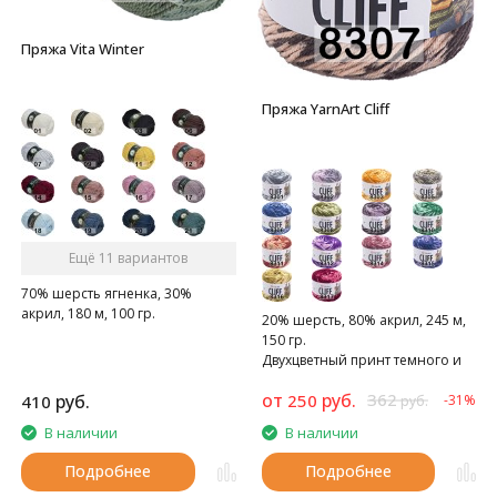
Пряжа Vita Winter
Пряжа YarnArt Cliff
Ещё 11 вариантов
70% шерсть ягненка, 30%
акрил, 180 м, 100 гр.
20% шерсть, 80% акрил, 245 м,
150 гр.
Двухцветный принт темного и
светлого оттенка одного цвета
от
руб.
362
руб.
250
410
-31%
руб.
В наличии
В наличии
Подробнее
Подробнее