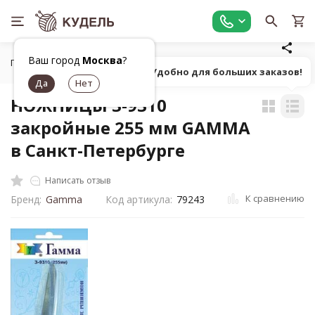
Ваш город
Москва
?
Главная
Универсальные товары для рукоделия
Ножницы,
Попробуй! Удобно для больших заказов!
НОЖНИЦЫ 3-9310
закройные 255 мм GAMMA
в Санкт-Петербурге
Написать отзыв
К сравнению
Бренд:
Gamma
Код артикула:
79243