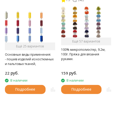
Ещё 57 вариантов
Ещё 25 вариантов
100% микрополиэстер, 9.2м,
100г. Пряжа для вязания
Основные виды применения:
руками.
- пошив изделий из костюмных
и пальтовых тканей,
спецодежды
руб.
руб.
22
159
- при швейно-клеевом
скреплении книг в типографии
В наличии
В наличии
Подробнее
Подробнее