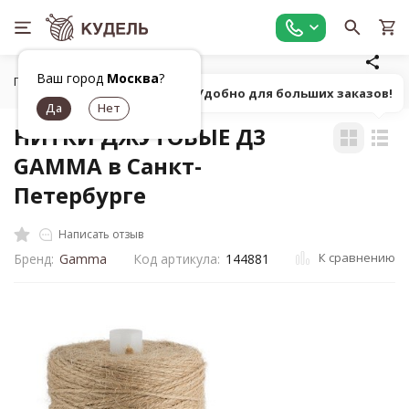
Ваш город
Москва
?
Главная
Все для вязания
Пряжа
Классическая однот
Попробуй! Удобно для больших заказов!
НИТКИ ДЖУТОВЫЕ Д3
GAMMA в Санкт-
Петербурге
Написать отзыв
К сравнению
Бренд:
Gamma
Код артикула:
144881