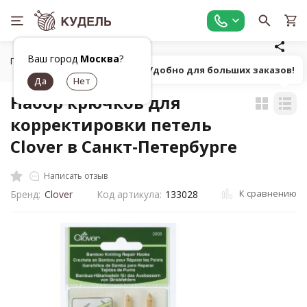
Ваш город
Москва
?
Главная
Все для вязания
Инструменты для вязания
Н
Попробуй! Удобно для больших заказов!
Набор крючков для
корректировки петель
Clover в Санкт-Петербурге
Написать отзыв
К сравнению
Бренд:
Clover
Код артикула:
133028