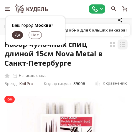
Ваш город
Москва
?
Главная
Все для вязания
Инструменты для вязания
Н
Попробуй! Удобно для больших заказов!
Набор чулочных спиц
длиной 15см Nova Metal в
Санкт-Петербурге
Написать отзыв
К сравнению
Бренд:
KnitPro
Код артикула:
89006
-5%