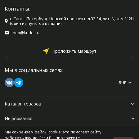
Контакты:
г. Санкт-Петербург, Невский проспект, д.32-34, лит. А, пом.112Н
(один из пунктов выдачи)
shop@kudel.ru
Проложить маршрут
Мы в социальных сетях:
RUB
Каталог товаров
Информация
Мы сохраняем файлы cookie: это помогает сайту
Прочее
работать лучше. Если Вы продолжите