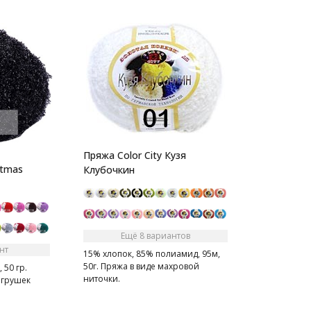
Пряжа Color City Кузя
stmas
Клубочкин
Ещё 8 вариантов
нт
15% хлопок, 85% полиамид, 95м,
50г. Пряжа в виде махровой
 50 гр.
ниточки.
игрушек