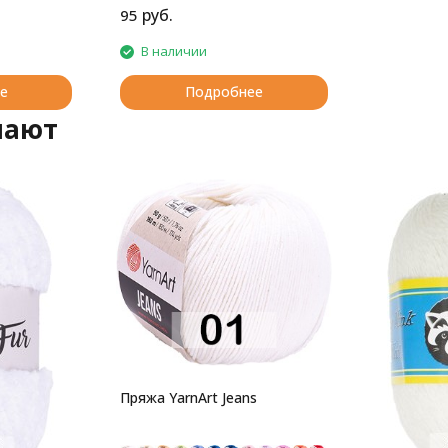
руб.
95
В наличии
е
Подробнее
пают
Пряжа YarnArt Jeans