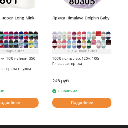
 норки Long Mink
Пряжа Himalaya Dolphin Baby
 88 вариантов
Ещё 40 вариантов
ки, 10% нейлон, 350
100% полиэстер, 120м, 100г.
Плюшевая пряжа
ная пряжа с пухом
руб.
248
1
чии
В наличии
Подробнее
Подробнее