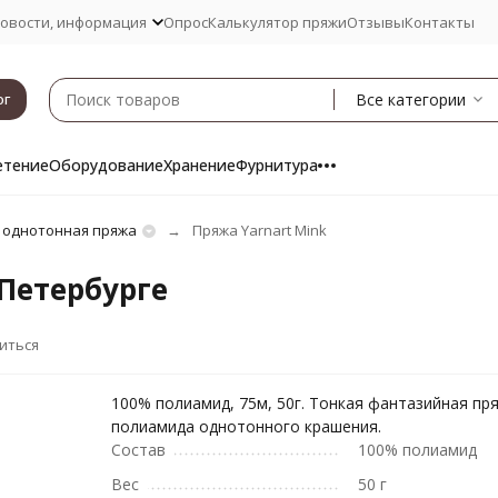
овости, информация
Опрос
Калькулятор пряжи
Отзывы
Контакты
Все категории
ог
етение
Оборудование
Хранение
Фурнитура
 однотонная пряжа
Пряжа Yarnart Mink
-Петербурге
иться
100% полиамид, 75м, 50г. Тонкая фантазийная пр
полиамида однотонного крашения.
Состав
100% полиамид
Вес
50 г