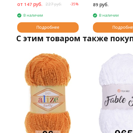
от
руб.
227
147
руб.
-35%
89
руб.
В наличии
В наличии
Подробнее
Подробне
C этим товаром также поку