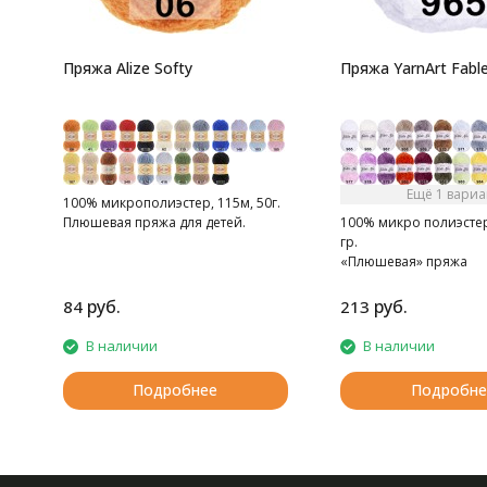
Пряжа Alize Softy
Пряжа YarnArt Fable
Ещё 1 вариа
100% микрополиэстер, 115м, 50г.
Плюшевая пряжа для детей.
100% микро полиэстер,
гр.
«Плюшевая» пряжа
руб.
руб.
84
213
В наличии
В наличии
Подробнее
Подробне