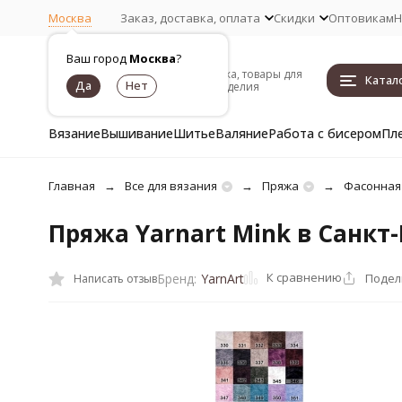
Москва
Заказ, доставка, оплата
Скидки
Оптовикам
Н
Ваш город
Москва
?
Пряжа, товары для
Катал
рукоделия
Вязание
Вышивание
Шитье
Валяние
Работа с бисером
Пл
Главная
Все для вязания
Пряжа
Фасонная
Пряжа Yarnart Mink в Санкт
К сравнению
Подел
Бренд:
YarnArt
Написать отзыв