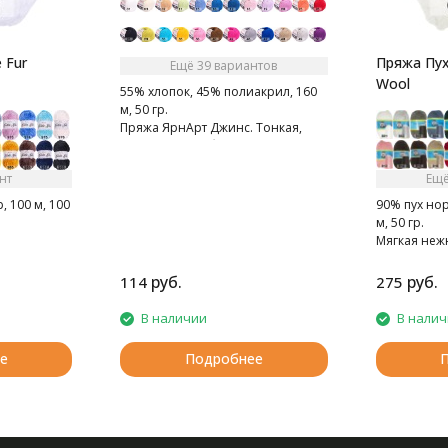
 Fur
Пряжа Пух
Ещё 39 вариантов
Wool
55% хлопок, 45% полиакрил, 160
м, 50 гр.
Пряжа ЯрнАрт Джинс. Тонкая,
мягкая, слегка бархатистая нитка.
Очень приятная на ощупь.
нт
Ещё
 100 м, 100
90% пух нор
м, 50 гр.
Мягкая неж
норки.
руб.
руб.
114
275
В наличии
В нали
е
Подробнее