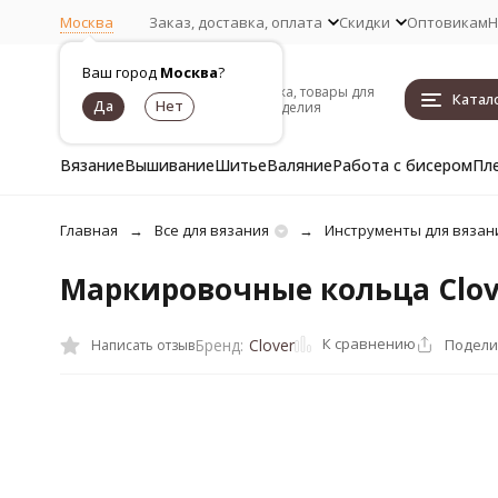
Москва
Заказ, доставка, оплата
Скидки
Оптовикам
Н
Ваш город
Москва
?
Пряжа, товары для
Катал
рукоделия
Вязание
Вышивание
Шитье
Валяние
Работа с бисером
Пл
Главная
Все для вязания
Инструменты для вязан
Маркировочные кольца Clov
К сравнению
Подели
Бренд:
Clover
Написать отзыв