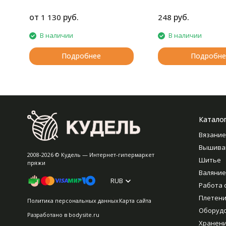
удлинённые кончики, длина
съёмных спиц указывается вместе
от
руб.
руб.
1 130
248
с патроном
В наличии
В наличии
Подробнее
Подробне
Катало
Вязание
Вышива
2008-2026 © Кудель — Интернет-гипермаркет
Шитье
пряжи
Валяние
RUB
Работа 
Плетен
Политика персональных данных
Карта сайта
Оборуд
Разработано в
bodysite.ru
Хранен