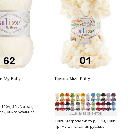
1
2
м
х
ze My Baby
Пряжа Alize Puffy
 150м, 50г. Мягкая,
ая», универсальная
Ещё 49 вариантов
100% микрополиэстер, 9.2м, 100г.
Пряжа для вязания руками.