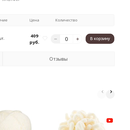
ичие
Цена
Количество
409
шт.
В корзину
руб.
Отзывы
П