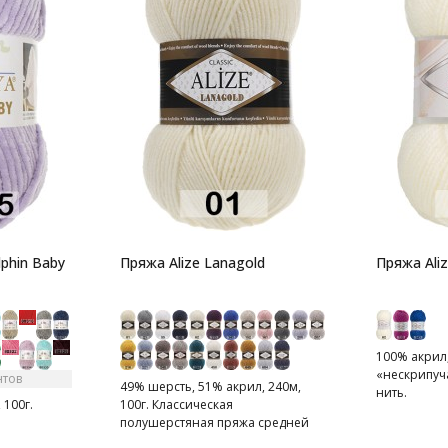
phin Baby
Пряжа Alize Lanagold
Пряжа Ali
100% акрил,
«нескрипуч
нтов
49% шерсть, 51% акрил, 240м,
нить.
 100г.
100г. Классическая
полушерстяная пряжа средней
толщины.