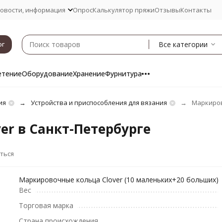
овости, информация
Опрос
Калькулятор пряжи
Отзывы
Контакты
Все категории
ог
етение
Оборудование
Хранение
Фурнитура
ия
Устройства и приспособления для вязания
Маркиров
er в Санкт-Петербурге
ться
Маркировочные кольца Clover (10 маленьких+20 больших)
Вес
Торговая марка
Страна происхождения