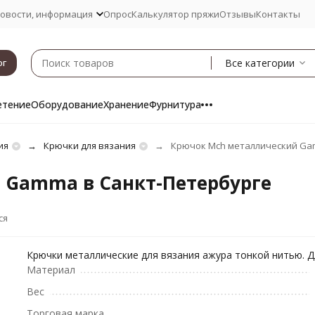
овости, информация
Опрос
Калькулятор пряжи
Отзывы
Контакты
Все категории
ог
етение
Оборудование
Хранение
Фурнитура
ия
Крючки для вязания
Крючок Mch металлический G
 Gamma в Санкт-Петербурге
ся
Крючки металлические для вязания ажура тонкой нитью. Д
Материал
Вес
Торговая марка