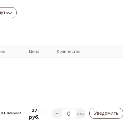
нуть
чие
Цена
Количество
27
 в наличии
Уведомить
макс
руб.