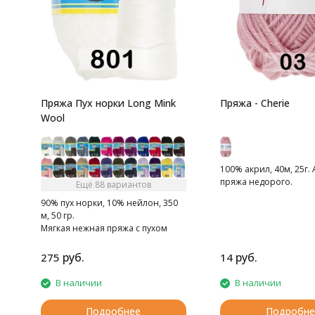
Пряжа Пух норки Long Mink
Пряжа - Cherie
Wool
100% акрил, 40м, 25г.
пряжа недорого.
Ещё 88 вариантов
90% пух норки, 10% нейлон, 350
м, 50 гр.
Мягкая нежная пряжа с пухом
норки.
руб.
руб.
275
14
В наличии
В наличии
Подробнее
Подробне