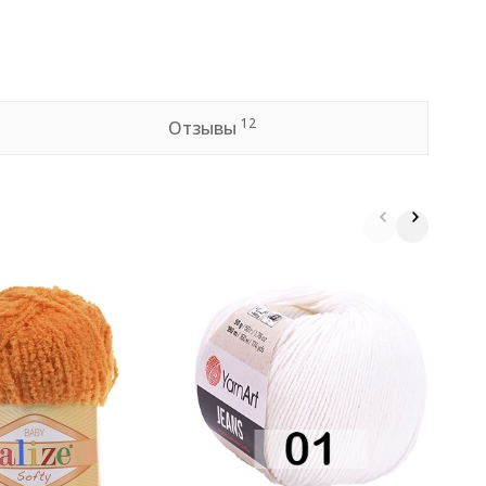
12
Отзывы
П
н