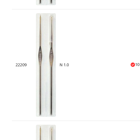
10
22209
N 1.0