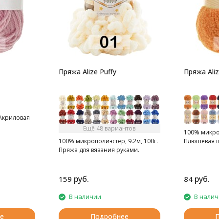
Пряжа Alize Puffy
Пряжа Aliz
 Акриловая
Ещё 48 вариантов
100% микроп
100% микрополиэстер, 9.2м, 100г.
Плюшевая п
Пряжа для вязания руками.
руб.
руб.
159
84
В наличии
В нали
е
Подробнее