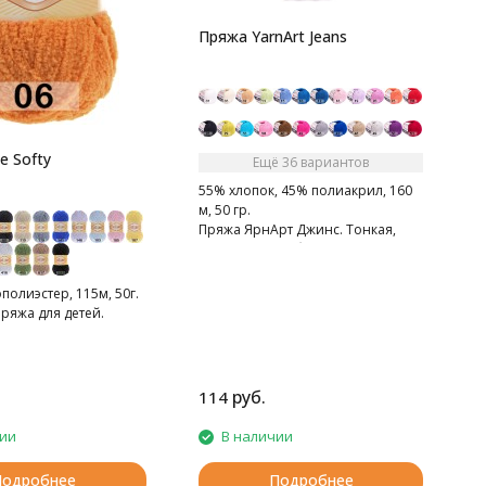
1
Пряжа YarnArt Jeans
2
П
д
e Softy
Ещё 36 вариантов
55% хлопок, 45% полиакрил, 160
м, 50 гр.
Пряжа ЯрнАрт Джинс. Тонкая,
мягкая, слегка бархатистая нитка.
Очень приятная на ощупь.
олиэстер, 115м, 50г.
ряжа для детей.
руб.
114
7
чии
В наличии
Подробнее
Подробнее