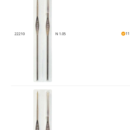
11
22210
N 1.05