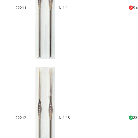
9 
22211
N 1.1
28
22212
N 1.15