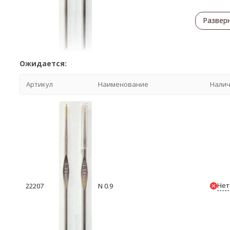
Развер
Ожидается:
Артикул
Наименование
Нали
Нет
22207
N 0.9