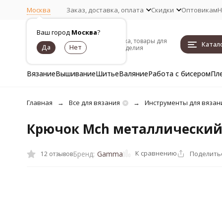
Москва
Заказ, доставка, оплата
Скидки
Оптовикам
Н
Ваш город
Москва
?
Пряжа, товары для
Катал
рукоделия
Вязание
Вышивание
Шитье
Валяние
Работа с бисером
Пл
Главная
Все для вязания
Инструменты для вязан
Крючок Mch металлический
К сравнению
Поделить
Бренд:
Gamma
12 отзывов