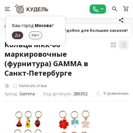
Ваш город
Москва
?
Главная
Все для вязания
Инструменты для вязания
У
Попробуй! Удобно для больших заказов!
Кольца Mkk-06
маркировочные
(фурнитура) GAMMA в
Санкт-Петербурге
Написать отзыв
К сравнению
Бренд:
Gamma
Код артикула:
280352