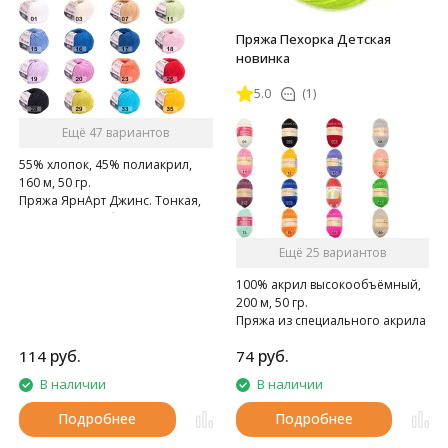
Пряжа Пехорка Детская
новинка
5.0
(1)
Ещё 47 вариантов
55% хлопок, 45% полиакрил,
160 м, 50 гр.
Пряжа ЯрнАрт Джинс. Тонкая,
мягкая, слегка бархатистая
нитка. Очень приятная на
Ещё 25 вариантов
ощупь.
100% акрил высокообъёмный,
200 м, 50 гр.
Пряжа из специального акрила
для детей.
руб.
руб.
114
74
В наличии
В наличии
Подробнее
Подробнее