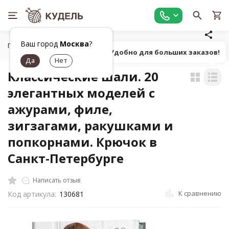
Ваш город
Москва
?
Главная
Игрушки, книги, журналы, фильмы
Книги по руко
Попробуй! Удобно для больших заказов!
Классические шали. 20
элегантных моделей с
ажурами, филе,
зигзагами, ракушками и
попкорнами. Крючок в
Санкт-Петербурге
Написать отзыв
К сравнению
Код артикула:
130681