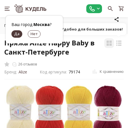
Ваш город
Москва
?
Главная
Все для вязания
Пряжа
Классическая однот
Попробуй! Удобно для больших заказов!
Пряжа Alize Happy Baby в
Санкт-Петербурге
26 отзывов
К сравнению
Бренд:
Alize
Код артикула:
79174