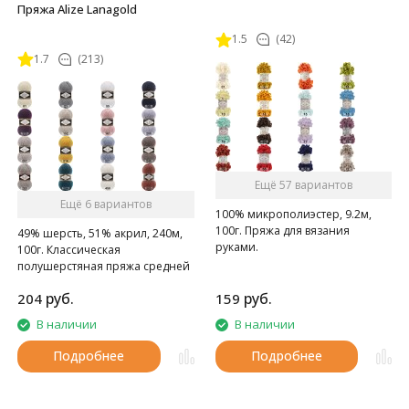
Пряжа Alize Lanagold
1.5
(42)
1.7
(213)
Ещё 57 вариантов
Ещё 6 вариантов
100% микрополиэстер, 9.2м,
100г. Пряжа для вязания
49% шерсть, 51% акрил, 240м,
руками.
100г. Классическая
полушерстяная пряжа средней
толщины.
руб.
руб.
204
159
В наличии
В наличии
Подробнее
Подробнее