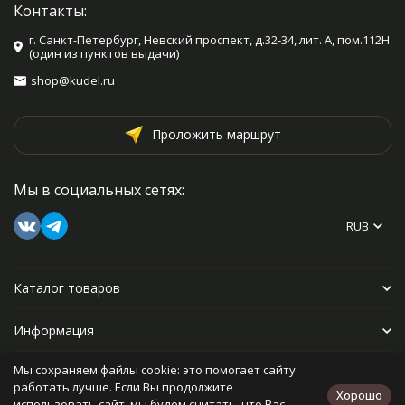
Контакты:
г. Санкт-Петербург, Невский проспект, д.32-34, лит. А, пом.112Н
(один из пунктов выдачи)
shop@kudel.ru
Проложить маршрут
Мы в социальных сетях:
RUB
Каталог товаров
Информация
Мы сохраняем файлы cookie: это помогает сайту
Прочее
работать лучше. Если Вы продолжите
Хорошо
использовать сайт, мы будем считать, что Вас