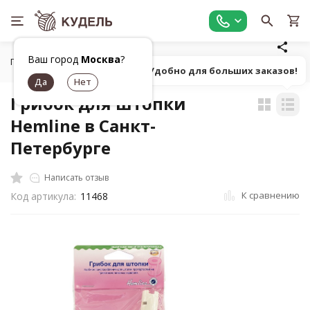
Ваш город
Москва
?
Главная
Универсальные товары для рукоделия
Полезные
Попробуй! Удобно для больших заказов!
Грибок для штопки
Hemline в Санкт-
Петербурге
Написать отзыв
К сравнению
Код артикула:
11468