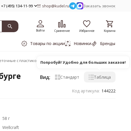
+7 (495) 134-11-99
shop@kudel.ru
Заказать звонок
Войти
Сравнение
Избранное
Корзина
Товары по акции
Новинки
Бренды
еточные с пластиковой головкой
Попробуй! Удобно для больших заказов!
бурге
Вид:
Стандарт
Таблица
Код артикула:
144222
58 г
Wellcraft