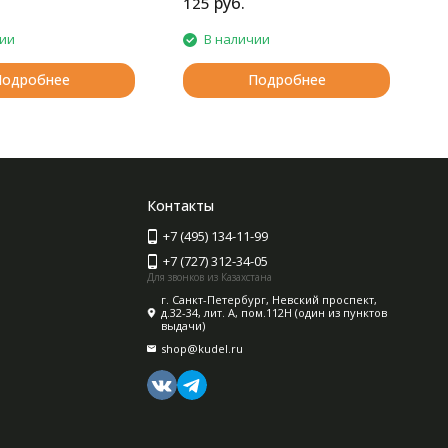
руб.
125
1
чии
В наличии
Подробнее
Подробнее
Контакты
+7 (495) 134-11-99
+7 (727) 312-34-05
Для звонков из Казахстана
г. Санкт-Петербург, Невский проспект,
д.32-34, лит. А, пом.112Н (один из пунктов
выдачи)
shop@kudel.ru