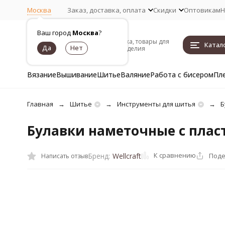
Москва
Заказ, доставка, оплата
Скидки
Оптовикам
Н
Ваш город
Москва
?
Пряжа, товары для
Катал
рукоделия
Вязание
Вышивание
Шитье
Валяние
Работа с бисером
Пл
Главная
Шитье
Инструменты для шитья
Б
Булавки наметочные с плас
К сравнению
Поде
Бренд:
Wellcraft
Написать отзыв