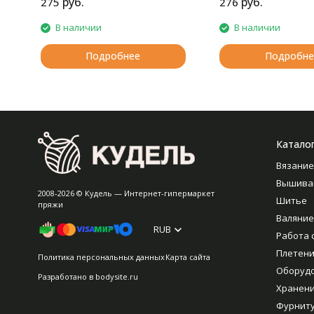
руб.
руб.
275
276
В наличии
В наличии
Подробнее
Подробне
Катало
Вязание
Вышива
2008-2026 © Кудель — Интернет-гипермаркет
Шитье
пряжи
Валяние
RUB
Работа 
Плетен
Политика персональных данных
Карта сайта
Оборуд
Разработано в
bodysite.ru
Хранен
Фурнит