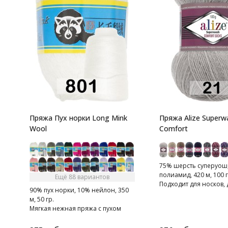
Пряжа Пух норки Long Mink
Пряжа Alize Superw
Wool
Comfort
75% шерсть суперуош
полиамид, 420 м, 100 г
Ещё 88 вариантов
Подходит для носков
90% пух норки, 10% нейлон, 350
тапочек, шарфов, шапо
м, 50 гр.
Мягкая нежная пряжа с пухом
норки.