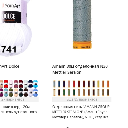
7
П
р
в
nArt Dolce
Amann 30м отделочная N30
Mettler Seralon
 27 вариантов
Ещё 85 вариантов
-полиэстер, 120м,
Отделочная нить "AMANN GROUP
а синель однотонного
METTLER SERALON" (Аманн Групп
Меттлер Сералон), N 30 , катушка
30 м, 120 цветов.