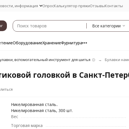
овости, информация
Опрос
Калькулятор пряжи
Отзывы
Контакты
Все категории
ог
етение
Оборудование
Хранение
Фурнитура
улавки, вспомогательный инструмент для шитья
Булавки нам
тиковой головкой в Санкт-Петер
литься
Никелированная сталь..
Никелированная сталь, 300 шт.
Вес
Торговая марка