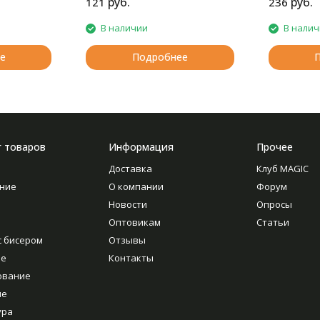
руб.
руб.
121
236
В наличии
В нали
е
Подробнее
г товаров
Информация
Прочее
Доставка
Клуб MAGIC
ние
О компании
Форум
Новости
Опросы
Оптовикам
Статьи
с бисером
Отзывы
ие
Контакты
ование
ие
ура