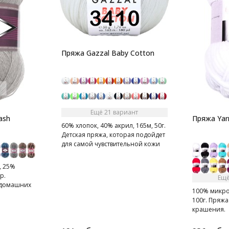
Пряжа Gazzal Baby Cotton
Ещё 21 вариант
ash
Пряжа Yar
60% хлопок, 40% акрил, 165м, 50г.
Детская пряжа, которая подойдет
для самой чувствительной кожи
, 25%
р.
Ещё
, домашних
100% микро
к и т.д.
100г. Пряж
крашения.