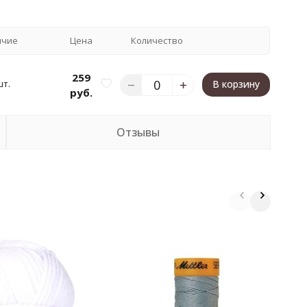
ичие
Цена
Количество
259
шт.
В корзину
руб.
Отзывы
П