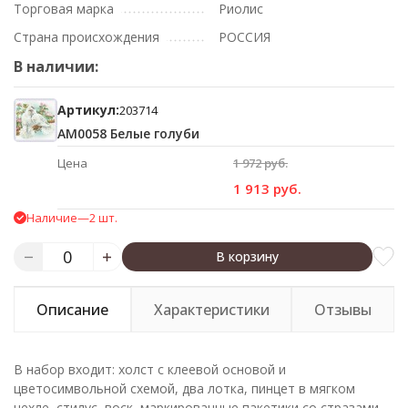
Торговая марка
Риолис
Страна происхождения
РОССИЯ
В наличии:
Артикул:
203714
АМ0058 Белые голуби
Цена
1 972 руб.
1 913 руб.
Наличие
—
2 шт.
В корзину
Описание
Характеристики
Отзывы
В набор входит: холст с клеевой основой и
цветосимвольной схемой, два лотка, пинцет в мягком
чехле, стилус, воск, маркированные пакетики со стразами.