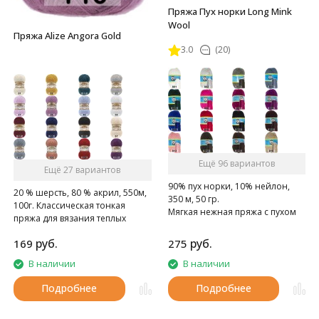
Пряжа Пух норки Long Mink
Wool
Пряжа Alize Angora Gold
3.0
(20)
Ещё 96 вариантов
Ещё 27 вариантов
90% пух норки, 10% нейлон,
20 % шерсть, 80 % акрил, 550м,
350 м, 50 гр.
100г. Классическая тонкая
Мягкая нежная пряжа с пухом
пряжа для вязания теплых
норки.
пушистых вещей.
руб.
руб.
169
275
В наличии
В наличии
Подробнее
Подробнее