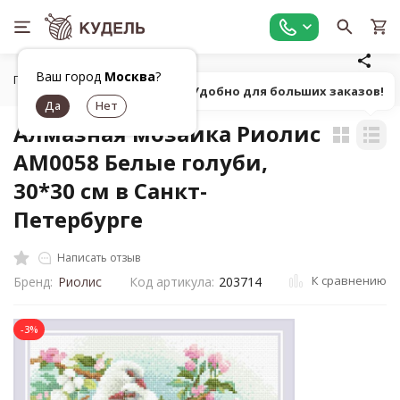
Ваш город
Москва
?
Главная
Товары для вышивания
Алмазная мозаика
А
Попробуй! Удобно для больших заказов!
Алмазная мозаика Риолис
АМ0058 Белые голуби,
30*30 см в Санкт-
Петербурге
Написать отзыв
К сравнению
Бренд:
Риолис
Код артикула:
203714
-3%