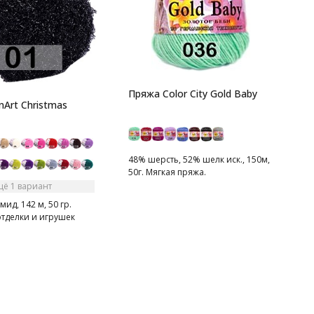
П
н
Пряжа Color City Gold Baby
nArt Christmas
1
2
П
д
48% шерсть, 52% шелк иск., 150м,
50г. Мягкая пряжа.
щё 1 вариант
ид, 142 м, 50 гр.
отделки и игрушек