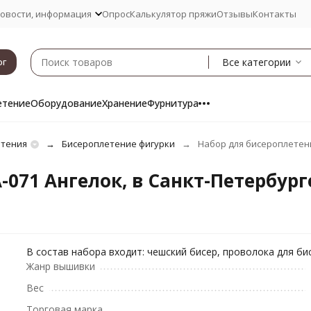
овости, информация
Опрос
Калькулятор пряжи
Отзывы
Контакты
Все категории
ог
етение
Оборудование
Хранение
Фурнитура
етения
Бисероплетение фигурки
Набор для бисероплетени
-071 Ангелок, в Санкт-Петербург
В cостав набора входит: чешский бисер, проволока для би
Жанр вышивки
Вес
Торговая марка