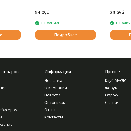
мочалок, пляжных сумок, поясов,
искусственных цветов и любых
украшений
руб.
руб.
54
89
В наличии
В нали
е
Подробнее
г товаров
Информация
Прочее
Доставка
Клуб MAGIC
ние
О компании
Форум
Новости
Опросы
Оптовикам
Статьи
с бисером
Отзывы
ие
Контакты
ование