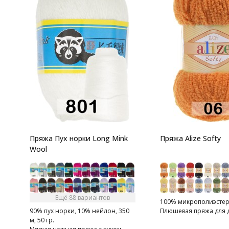
Пряжа Пух норки Long Mink
Пряжа Alize Softy
Wool
Ещё 88 вариантов
100% микрополиэстер,
90% пух норки, 10% нейлон, 350
Плюшевая пряжа для д
м, 50 гр.