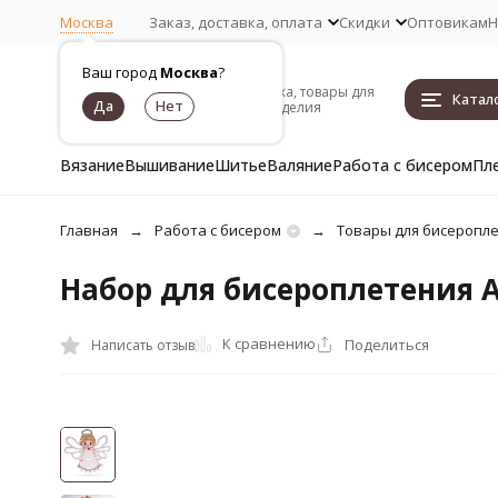
Москва
Заказ, доставка, оплата
Скидки
Оптовикам
Н
Ваш город
Москва
?
Пряжа, товары для
Катал
рукоделия
Вязание
Вышивание
Шитье
Валяние
Работа с бисером
Пл
Главная
Работа с бисером
Товары для бисеропл
Набор для бисероплетения А
К сравнению
Поделиться
Написать отзыв