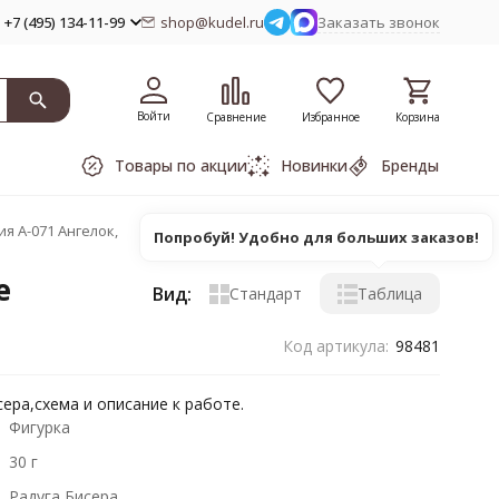
+7 (495) 134-11-99
shop@kudel.ru
Заказать звонок
Войти
Сравнение
Избранное
Корзина
Товары по акции
Новинки
Бренды
я А-071 Ангелок,
Попробуй! Удобно для больших заказов!
е
Вид:
Стандарт
Таблица
Код артикула:
98481
сера,схема и описание к работе.
Фигурка
30 г
Радуга Бисера