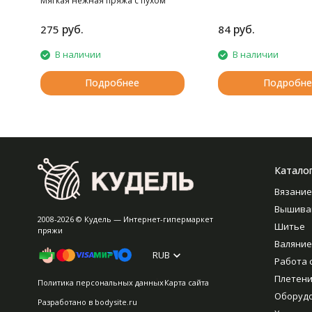
Мягкая нежная пряжа с пухом
норки.
руб.
руб.
275
84
В наличии
В наличии
Подробнее
Подробне
Катало
Вязание
Вышива
2008-2026 © Кудель — Интернет-гипермаркет
Шитье
пряжи
Валяние
RUB
Работа 
Плетен
Политика персональных данных
Карта сайта
Оборуд
Разработано в
bodysite.ru