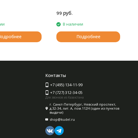
руб.
99
7
чии
В наличии
Подробнее
Подробнее
Контакты
+7 (495) 134-11-99
+7 (727) 312-34-05
Для звонков из Казахстана
г. Санкт-Петербург, Невский проспект,
д.32-34, лит. А, пом.112Н (один из пунктов
выдачи)
shop@kudel.ru