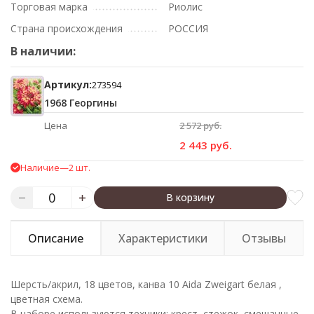
Торговая марка
Риолис
Страна происхождения
РОССИЯ
В наличии:
Артикул:
273594
1968 Георгины
Цена
2 572 руб.
2 443 руб.
Наличие
—
2 шт.
В корзину
Описание
Характеристики
Отзывы
Шерсть/акрил, 18 цветов, канва 10 Aida Zweigart белая ,
цветная схема.
В наборе используются техники: крест, стежок, смешанные