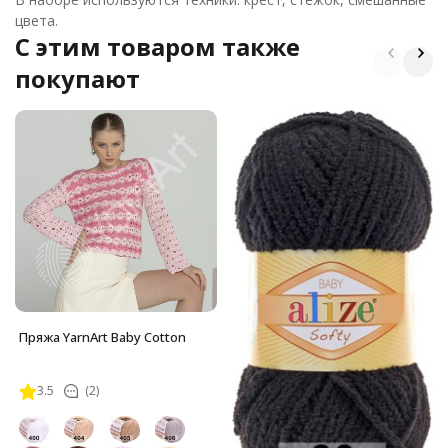
цвета.
C этим товаром также
покупают
Пряжа YarnArt Baby Cotton
3.5
(2)