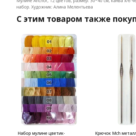
Мулине Anchor, 12 цветов, размер: 30*40 см, канва х/б че
набор. Художник: Алина Мелентьева
C этим товаром также поку
Набор мулине цветик-
Крючок Mch метал