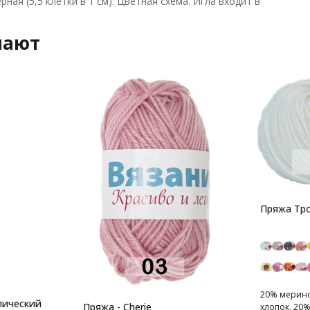
рная (5,5 клетки в 1 см). Цветная схема. Игла входит в
пают
Пряжа Тр
20% мерино
лический
Пряжа - Cherie
хлопок, 20%