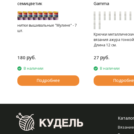
семицветик
Gamma
нитки вышивальные "Мулине" - 7
шт.
Крючки металлически
вязания ажура тонкой
Длина 12 см.
руб.
руб.
180
27
В наличии
В наличии
Подробнее
Подробне
Катало
Вязание