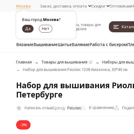
Москва
Заказ, доставка, оплата
Скидки
Оптовикам
Н
Ваш город
Москва
?
Пряжа, товары для
Катал
рукоделия
Вязание
Вышивание
Шитье
Валяние
Работа с бисером
Пл
Главная
Товары для вышивания
Наборы для вы
Набор для вышивания Риолис 1238 Амазонка, 30*40 см
Набор для вышивания Риолис
Петербурге
К сравнению
Подел
Бренд:
Риолис
Написать отзыв
-3%