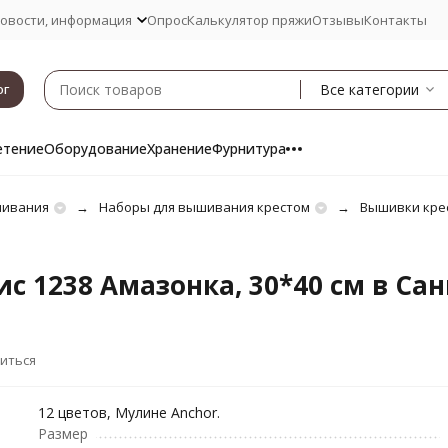
овости, информация
Опрос
Калькулятор пряжи
Отзывы
Контакты
Все категории
ог
етение
Оборудование
Хранение
Фурнитура
шивания
Наборы для вышивания крестом
Вышивки кре
 1238 Амазонка, 30*40 см в Сан
иться
12 цветов, Мулине Anchor.
Размер