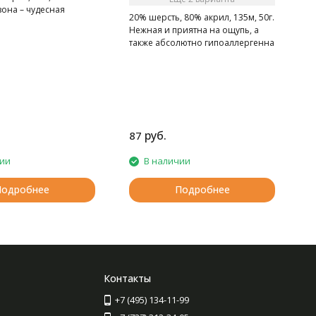
она – чудесная
20% шерсть, 80% акрил, 135м, 50г.
я малышей и их
Нежная и приятна на ощупь, а
также абсолютно гипоаллергенна
руб.
87
1
чии
В наличии
Подробнее
Подробнее
Контакты
+7 (495) 134-11-99