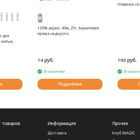
Новинка сез
находка дл
родителей!
100% акрил, 40м, 25г. Акриловая
пряжа недорого.
е для
 нитью.
руб.
руб.
14
100
В наличии
В нали
е
Подробнее
г товаров
Информация
Прочее
Доставка
Клуб MAGIC