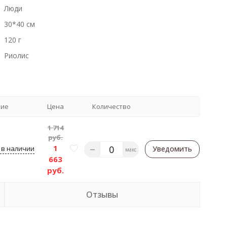
Люди
30*40 см
120 г
Риолис
чие
Цена
Количество
1 714
руб.
1
 в наличии
Уведомить
макс
663
руб.
Отзывы