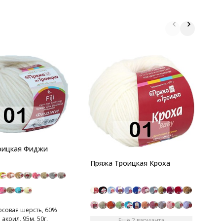
П
оицкая Фиджи
1
Т
Пряжа Троицкая Кроха
о
совая шерсть, 60%
 акрил, 95м, 50г.
Ещё 2 варианта