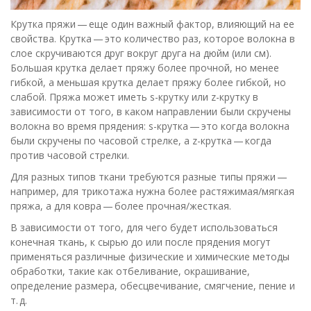
Крутка пряжи — еще один важный фактор, влияющий на ее
свойства. Крутка — это количество раз, которое волокна в
слое скручиваются друг вокруг друга на дюйм (или см).
Большая крутка делает пряжу более прочной, но менее
гибкой, а меньшая крутка делает пряжу более гибкой, но
слабой. Пряжа может иметь s-крутку или z-крутку в
зависимости от того, в каком направлении были скручены
волокна во время прядения: s-крутка — это когда волокна
были скручены по часовой стрелке, а z-крутка — когда
против часовой стрелки.
Для разных типов ткани требуются разные типы пряжи —
например, для трикотажа нужна более растяжимая/мягкая
пряжа, а для ковра — более прочная/жесткая.
В зависимости от того, для чего будет использоваться
конечная ткань, к сырью до или после прядения могут
применяться различные физические и химические методы
обработки, такие как отбеливание, окрашивание,
определение размера, обесцвечивание, смягчение, пение и
т. д.