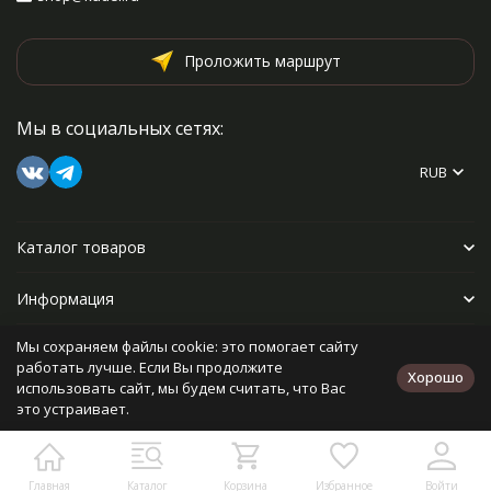
Проложить маршрут
Мы в социальных сетях:
RUB
Каталог товаров
Информация
Мы сохраняем файлы cookie: это помогает сайту
Прочее
работать лучше. Если Вы продолжите
Хорошо
использовать сайт, мы будем считать, что Вас
это устраивает.
Политика персональных данных
Карта сайта
Разработано в
bodysite.ru
Главная
Каталог
Корзина
Избранное
Войти