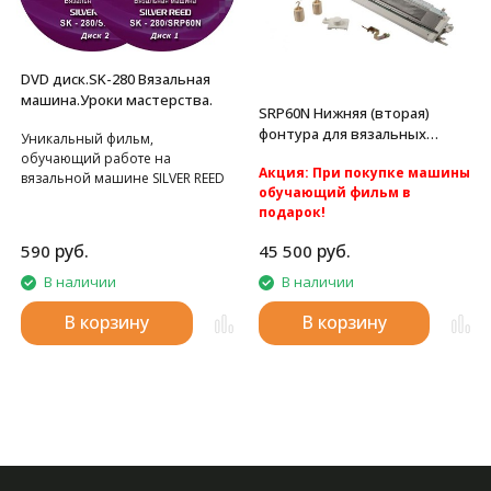
DVD диск.SK-280 Вязальная
машина.Уроки мастерства.
SRP60N Нижняя (вторая)
фонтура для вязальных
Уникальный фильм,
машин Silver Reed
обучающий работе на
Акция: При покупке машины
вязальной машине SILVER REED
обучающий фильм в
SK-280.
подарок!
Акция: Акция: бесплатная
руб.
руб.
590
45 500
доставка по России.
Вторая фонтура к вязальным
В наличии
В наличии
машинам 5 класса Silver Reed
SK280 и Silver Reed SK840.
В корзину
В корзину