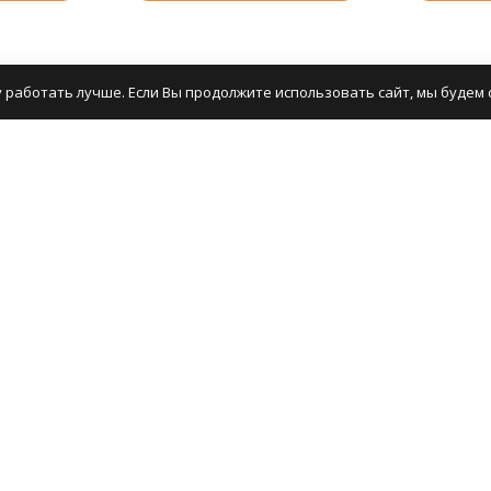
 работать лучше. Если Вы продолжите использовать сайт, мы будем с
г товаров
Информация
Прочее
Доставка
Клуб MAGIC
ние
О компании
Форум
Новости
Опросы
Оптовикам
Статьи
с бисером
Отзывы
ие
Контакты
ование
ие
ура
, книги, журналы,
а для ухода
альные товары для
ия