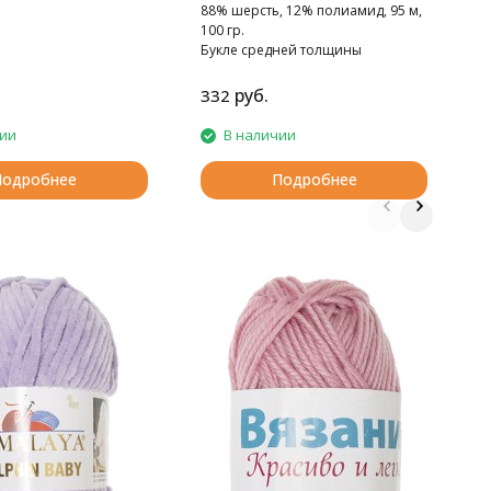
88% шерсть, 12% полиамид, 95 м,
100 гр.
Букле средней толщины
руб.
332
5
чии
В наличии
Подробнее
Подробнее
П
W