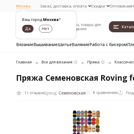
Москва
Заказ, доставка, оплата
Скидки
Оптовикам
Н
Ваш город
Москва
?
Пряжа, товары для
Катал
рукоделия
Вязание
Вышивание
Шитье
Валяние
Работа с бисером
Пл
Главная
Все для вязания
Пряжа
Классичес
Пряжа Семеновская Roving fe
К сравнению
Под
Бренд:
Семеновская
11 отзывов