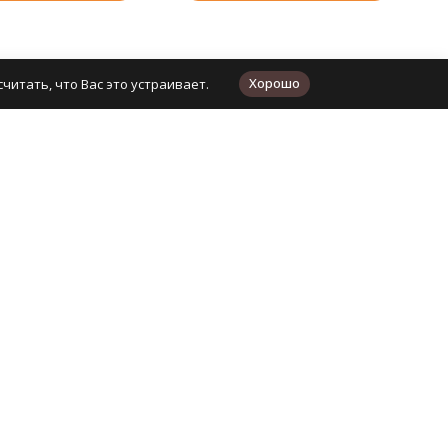
Хорошо
читать, что Вас это устраивает.
Контакты
+7 (495) 134-11-99
+7 (727) 312-34-05
Для звонков из Казахстана
г. Санкт-Петербург, Невский проспект,
д.32-34, лит. А, пом.112Н (один из пунктов
выдачи)
shop@kudel.ru