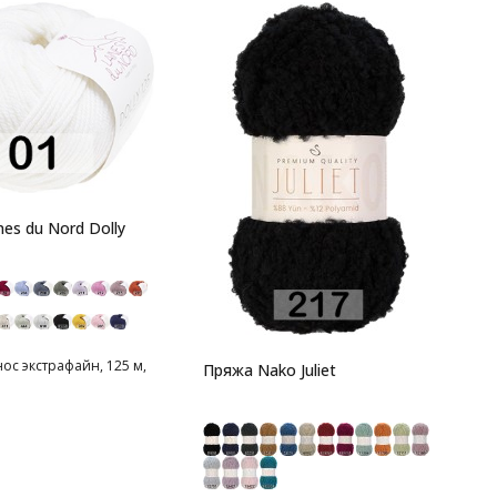
П
W
1
es du Nord Dolly
э
г
ос экстрафайн, 125 м,
Пряжа Nako Juliet