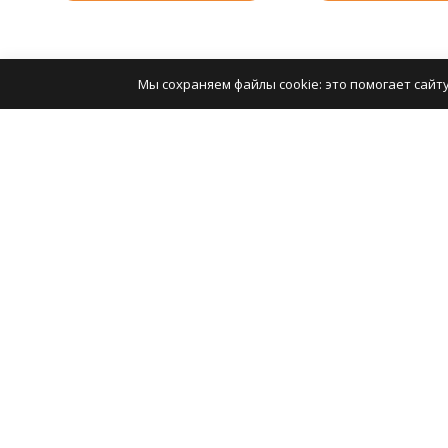
Мы сохраняем файлы cookie: это помогает сайту
Катало
Вязание
Вышива
2008-2026 © Кудель — Интернет-гипермаркет
Шитье
пряжи
Валяние
RUB
Работа 
Плетен
Политика персональных данных
Карта сайта
Оборуд
Разработано в
bodysite.ru
Хранен
Фурнит
Игрушки
фильмы
Средств
Универс
рукодел