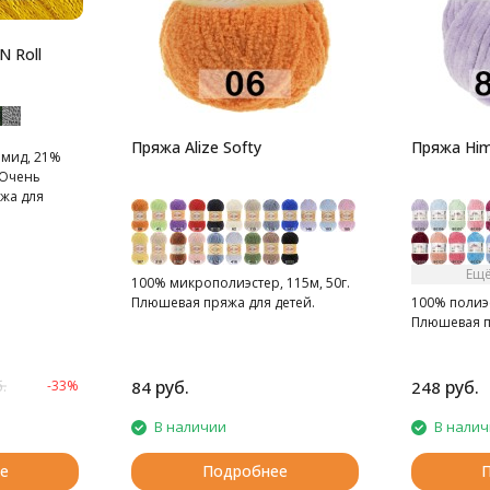
N Roll
Пряжа Alize Softy
Пряжа Him
амид, 21%
 Очень
яжа для
х вещей,
ек с ворсом
Ещё
 акрилом.
100% микрополиэстер, 115м, 50г.
Плюшевая пряжа для детей.
100% полиэс
Плюшевая 
руб.
руб.
-33%
84
248
.
В наличии
В нали
е
Подробнее