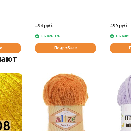
руб.
руб.
434
439
В наличии
В нали
е
Подробнее
пают