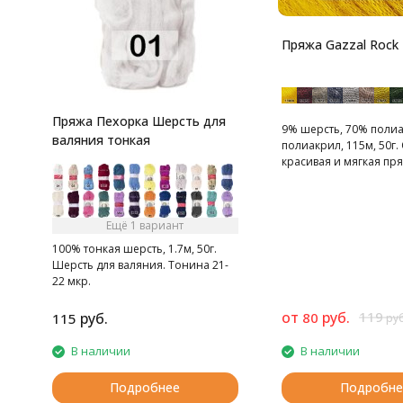
Пряжа Gazzal Rock 
Пряжа Пехорка Шерсть для
9% шерсть, 70% поли
валяния тонкая
полиакрил, 115м, 50г.
красивая и мягкая пр
создания праздничны
представляет собой
полиамидный шнуроч
Ещё 1 вариант
- шерстью мериноса и
100% тонкая шерсть, 1.7м, 50г.
Шерсть для валяния. Тонина 21-
22 мкр.
от
руб.
119
руб.
80
115
руб
В наличии
В наличии
Подробнее
Подробне