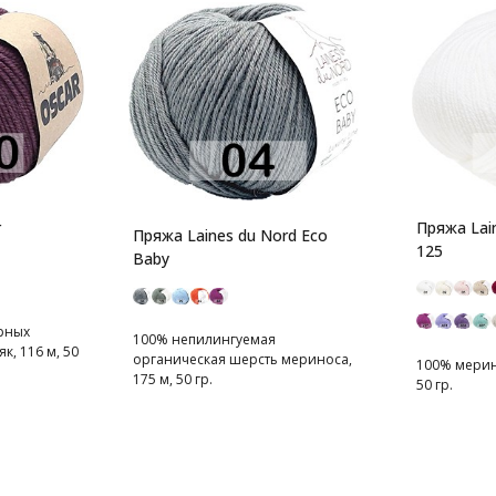
r
Пряжа Lain
Пряжа Laines du Nord Eco
125
Baby
рных
100% непилингуемая
к, 116 м, 50
органическая шерсть мериноса,
100% мерин
175 м, 50 гр.
50 гр.