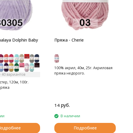
9
м
М
н
alaya Dolphin Baby
Пряжа - Cherie
100% акрил, 40м, 25г. Акриловая
пряжа недорого.
 40 вариантов
тер, 120м, 100г.
пряжа
руб.
14
2
чии
В наличии
Подробнее
Подробнее