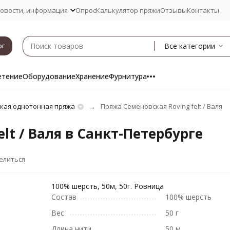
овости, информация
Опрос
Калькулятор пряжи
Отзывы
Контакты
Все категории
ог
етение
Оборудование
Хранение
Фурнитура
кая однотонная пряжа
Пряжа Семеновская Roving felt / Валя
lt / Валя в Санкт-Петербурге
елиться
100% шерсть, 50м, 50г. Ровница
Состав
100% шерсть
Вес
50 г
Длина нити
50 м