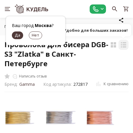
Ваш город
Москва
?
Главная
Работа с бисером
Инструменты для бисероплете
Попробуй! Удобно для больших заказов!
Проволока для бисера DGB-
S3 "Zlatka" в Санкт-
Петербурге
Написать отзыв
К сравнению
Бренд:
Gamma
Код артикула:
272817