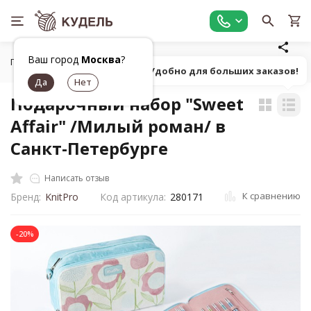
Ваш город
Москва
?
Главная
Органайзеры для рукоделия
Сумка для рукодели
Попробуй! Удобно для больших заказов!
Подарочный набор "Sweet
Affair" /Милый роман/ в
Санкт-Петербурге
Написать отзыв
К сравнению
Бренд:
KnitPro
Код артикула:
280171
-20%