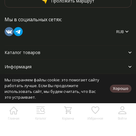
Проложить маршрут
Мы в социальных сетях:
RUB
Каталог товаров
Информация
Мы сохраняем файлы cookie: это помогает сайту
Прочее
работать лучше. Если Вы продолжите
Хорошо
использовать сайт, мы будем считать, что Вас
это устраивает.
Политика персональных данных
Карта сайта
Разработано в
bodysite.ru
Главная
Каталог
Корзина
Избранное
Войти