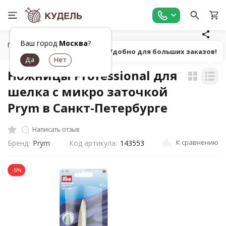
Ваш город
Москва
?
Главная
Универсальные товары для рукоделия
Ножницы,
Попробуй! Удобно для больших заказов!
Ножницы Professional для
шелка с микро заточкой
Prym в Санкт-Петербурге
Написать отзыв
К сравнению
Бренд:
Prym
Код артикула:
143553
-5%