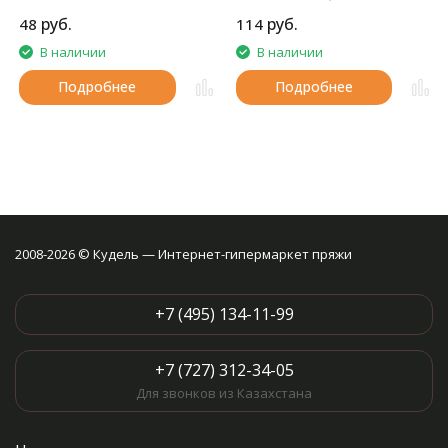
мягкая, слегка бархатистая
руб.
руб.
48
114
нитка. Очень приятная на
ощупь.
В наличии
В наличии
Подробнее
Подробнее
2008-2026 © Кудель — Интернет-гипермаркет пряжи
+7 (495) 134-11-99
+7 (727) 312-34-05
Для звонков из Казахстана