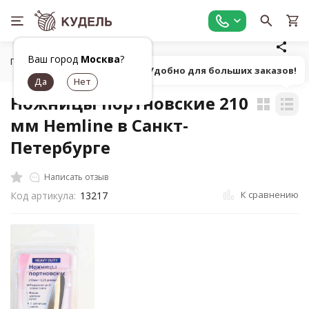
Ваш город
Москва
?
Главная
Универсальные товары для рукоделия
Ножницы,
Попробуй! Удобно для больших заказов!
Ножницы портновские 210
мм Hemline в Санкт-
Петербурге
Написать отзыв
К сравнению
Код артикула:
13217