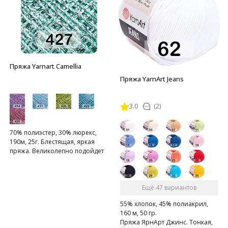
Пряжа Yarnart Camellia
Пряжа YarnArt Jeans
3.0
(2)
70% полиэстер, 30% люрекс,
190м, 25г. Блестящая, яркая
пряжа. Великолепно подойдет
для отделки вечерних нарядов.
Ещё 47 вариантов
55% хлопок, 45% полиакрил,
160 м, 50 гр.
Пряжа ЯрнАрт Джинс. Тонкая,