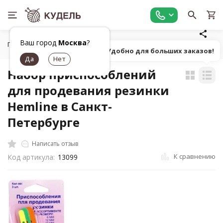
Ваш город
Москва
?
Главная
Универсальные товары для рукоделия
Полезные
Попробуй! Удобно для больших заказов!
Набор приспособлений
для продевания резинки
Hemline в Санкт-
Петербурге
Написать отзыв
К сравнению
Код артикула:
13099