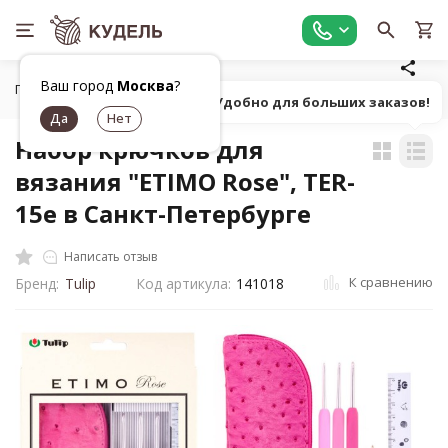
Ваш город
Москва
?
Главная
Все для вязания
Инструменты для вязания
Н
Попробуй! Удобно для больших заказов!
Набор крючков для
вязания "ETIMO Rose", TER-
15e в Санкт-Петербурге
Написать отзыв
К сравнению
Бренд:
Tulip
Код артикула:
141018