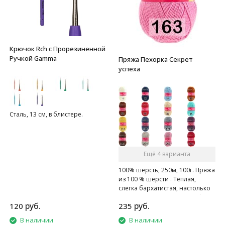
Крючок Rch с Прорезиненной
Ручкой Gamma
Пряжа Пехорка Секрет
успеха
Сталь, 13 см, в блистере.
Ещё 4 варианта
100% шерсть, 250м, 100г. Пряжа
из 100 % шерсти . Тёплая,
слегка бархатистая, настолько
мягкая, на сколько может быть
руб.
руб.
120
235
натуральная шерсть.
В наличии
В наличии