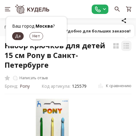
Ваш город
Москва
?
Главная
Все для вязания
Инструменты для вязания
Н
Попробуй! Удобно для больших заказов!
Набор крючков для детей
15 см Pony в Санкт-
Петербурге
Написать отзыв
К сравнению
Бренд:
Pony
Код артикула:
125579