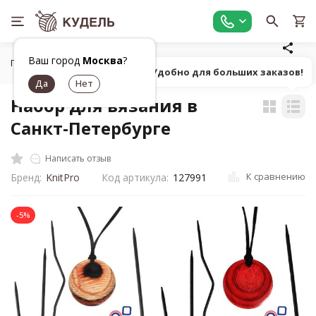
Ваш город
Москва
?
Главная
Все для вязания
Инструменты для вязания
У
Попробуй! Удобно для больших заказов!
Набор для вязания в
Санкт-Петербурге
Написать отзыв
К сравнению
Бренд:
KnitPro
Код артикула:
127991
-5%