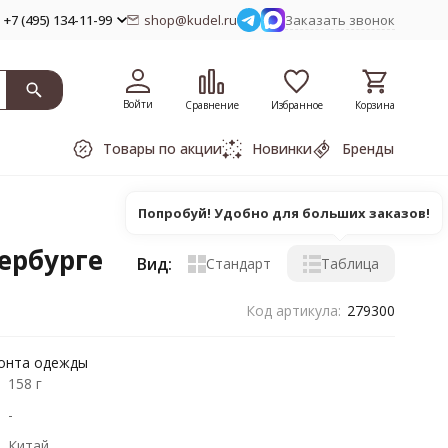
+7 (495) 134-11-99
shop@kudel.ru
Заказать звонок
Войти
Сравнение
Избранное
Корзина
Товары по акции
Новинки
Бренды
Попробуй! Удобно для больших заказов!
ербурге
Вид:
Стандарт
Таблица
Код артикула:
279300
монта одежды
158 г
-
Китай