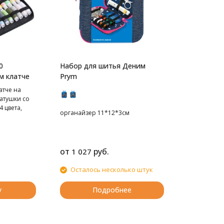
0
Набор для шитья Деним
м клатче
Prym
атче на
атушки со
 цвета,
органайзер 11*12*3см
ейнере
30 шт,
0 шт,
кусачки для
от
руб.
1 027
 1 шт,
ок - 2 шт,
Осталось несколько штук
ицы - 1 шт,
инцет-1 шт,
вки
у
Подробнее
говицы.