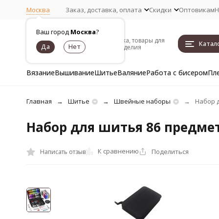
Москва
Заказ, доставка, оплата
Скидки
Оптовикам
Н
Ваш город
Москва
?
Пряжа, товары для
Катал
рукоделия
Вязание
Вышивание
Шитье
Валяние
Работа с бисером
Пл
Главная
Шитье
Швейные наборы
Набор 
Набор для шитья 86 предмет
К сравнению
Поделиться
Написать отзыв