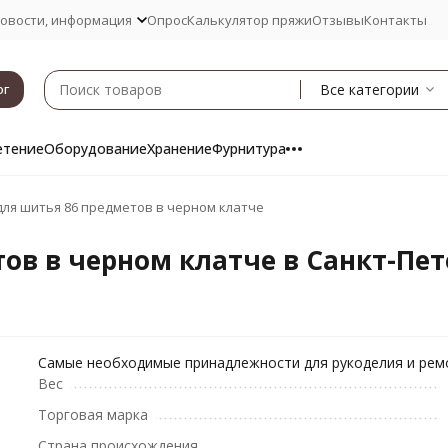
овости, информация
Опрос
Калькулятор пряжи
Отзывы
Контакты
Все категории
ог
етение
Оборудование
Хранение
Фурнитура
для шитья 86 предметов в черном клатче
ов в черном клатче в Санкт-Пет
Самые необходимые принадлежности для рукоделия и ре
Вес
Торговая марка
Страна происхождения