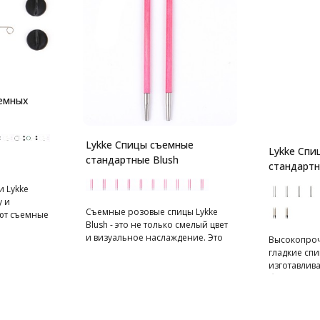
ъемных
Lykke Спицы съемные
Lykke Спи
стандартные Blush
стандартн
 Lykke
 и
Съемные розовые спицы Lykke
ют съемные
Blush - это не только смелый цвет
оединения
и визуальное наслаждение. Это
Высокопроч
но и во
еще и премиальное качество,
гладкие спи
рает петли.
обеспеченное строгим
изготавлива
тверстии
производственным контролем.
березы на 
вана.
Спицы изготавливаются вручную
имеют в мер
х спиц 40 и
из березы твердых сортов,
позволяют б
 для спиц
проходят специальную
любую пряж
ина 40 и 50