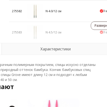
3 
275582
N 4.0/12 см
Развер
3 
275583
N 4.5/12 см
Характеристики
зрачным полимерным покрытием, спицы искусно отделаны
природный оттенок бамбука. Кончик бамбуковых спиц
 спицы Grove имеют длину 12 см и подходят к любым
40 и 50 см.
пают