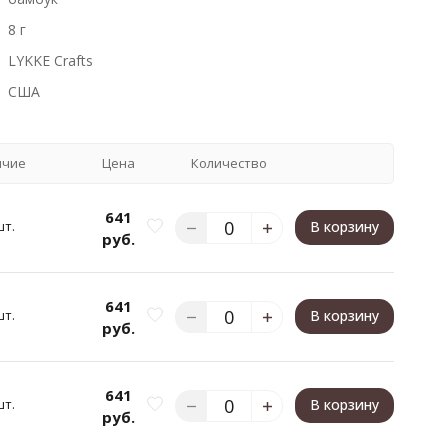
8 г
LYKKE Crafts
США
ичие
Цена
Количество
641
шт.
В корзину
руб.
641
шт.
В корзину
руб.
641
шт.
В корзину
руб.