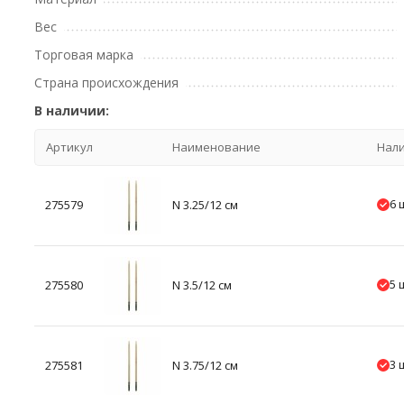
Вес
Торговая марка
Страна происхождения
В наличии:
Артикул
Наименование
Нал
6 
275579
N 3.25/12 см
5 
275580
N 3.5/12 см
3 
275581
N 3.75/12 см