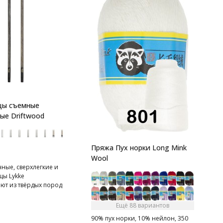
L
D
В
г
т
цы съемные
в
о
ые Driftwood
т
Ч
с
Пряжа Пух норки Long Mink
д
Wool
в
ные, сверхлегкие и
ц
цы Lykke
д
ют из твёрдых пород
с
80% вручную. Спицы
п
у острый кончик,
н
Ещё 88 вариантов
ез труда подхватывать
90% пух норки, 10% нейлон, 350
у. Съемные спицы