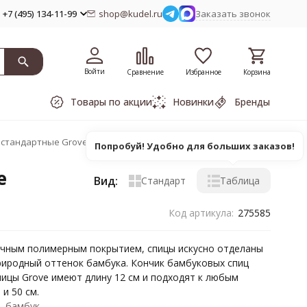
+7 (495) 134-11-99
shop@kudel.ru
Заказать звонок
Войти
Сравнение
Избранное
Корзина
Товары по акции
Новинки
Бренды
 стандартные Grove
Попробуй! Удобно для больших заказов!
е
Вид:
Стандарт
Таблица
Код артикула:
275585
ачным полимерным покрытием, спицы искусно отделаны
иродный оттенок бамбука. Кончик бамбуковых спиц
пицы Grove имеют длину 12 см и подходят к любым
и 50 см.
бамбук