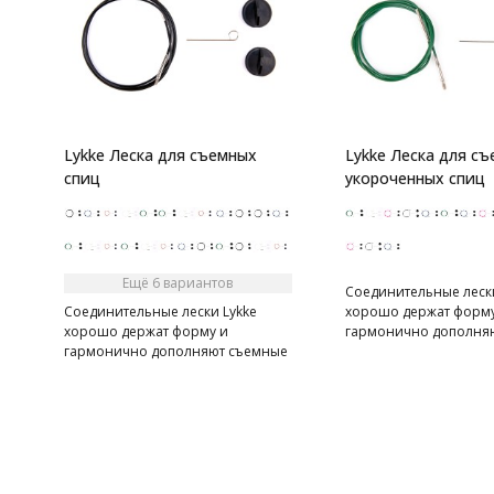
Lykke Леска для съемных
Lykke Леска для с
спиц
укороченных спиц
Ещё 6 вариантов
Соединительные лески
Соединительные лески Lykke
хорошо держат форму
хорошо держат форму и
гармонично дополня
гармонично дополняют съемные
спицы Lykke. Место с
спицы Lykke. Место соединения
спицы и лески идеаль
спицы и лески идеально и во
время работы не соби
время работы не собирает петли.
Леска не крутится в о
Леска не крутится в отверстии
спицы, она зафиксиро
спицы, она зафиксирована.
Лески для укороченны
Лески для укороченных спиц 40 и
50 см подойдут только
50 см подойдут только для спиц
Lykke длиной 7 см (дл