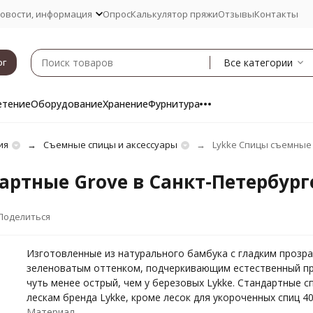
овости, информация
Опрос
Калькулятор пряжи
Отзывы
Контакты
Все категории
ог
етение
Оборудование
Хранение
Фурнитура
ия
Съемные спицы и аксессуары
Lykke Спицы съемные
артные Grove в Санкт-Петербург
Поделиться
Изготовленные из натурального бамбука с гладким прозр
зеленоватым оттенком, подчеркивающим естественный пр
чуть менее острый, чем у березовых Lykke. Стандартные с
лескам бренда Lykke, кроме лесок для укороченных спиц 40 
Материал