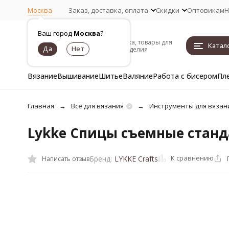
Москва
Заказ, доставка, оплата
Скидки
Оптовикам
Н
Ваш город
Москва
?
Пряжа, товары для
Катал
рукоделия
Вязание
Вышивание
Шитье
Валяние
Работа с бисером
Пл
Главная
Все для вязания
Инструменты для вязан
Lykke Спицы съемные станд
К сравнению
Бренд:
LYKKE Crafts
Написать отзыв