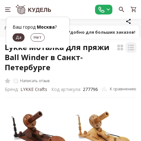
Ваш город
Москва
?
Главная
Оборудование
Вязальные машины, аксессуары
Попробуй! Удобно для больших заказов!
Lykke Моталка для пряжи
Ball Winder в Санкт-
Петербурге
Написать отзыв
К сравнению
Бренд:
LYKKE Crafts
Код артикула:
277796