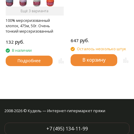
скользит по нескольким слоям
сложенной ткани, а плоское
Ещё 3 варианта
основание удерживает их в
нужном положении для шитья.
100% мерсеризованный
Легко читаемая маркировка –
хлопок, 475м, 50г. Очень
метрическая и имперская
тонкий мерсеризованный
система мер –выгравирована
хлопок.
на нержавеющей стали,
руб.
647
руб.
132
защищенной от коррозии, для
Осталось несколько штук
длительного использования.
В наличии
В корзину
Подробнее
2008-2026 © Кудель — Интернет-гипермаркет пряжи
+7 (495) 134-11-99