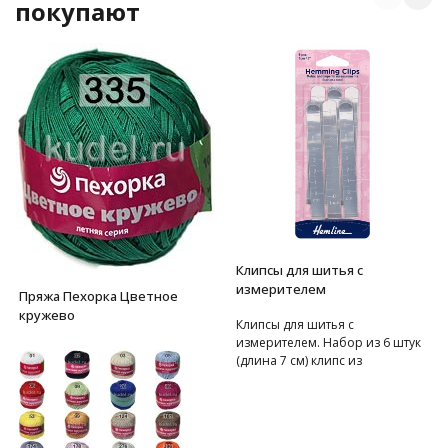
покупают
Клипсы для шитья с
измерителем
Пряжа Пехорка Цветное
кружево
Клипсы для шитья с
измерителем. Набор из 6 штук
(длина 7 см) клипс из
нержавеющей стали. Идеально
подходит для подшива и обвяза
одежды, штор и одеял.
Широкое отверстие легко