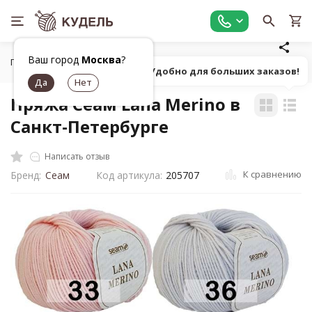
Ваш город
Москва
?
Главная
Все для вязания
Пряжа
Классическая фанта
Попробуй! Удобно для больших заказов!
Пряжа Сеам Lana Merino в
Санкт-Петербурге
Написать отзыв
К сравнению
Бренд:
Сеам
Код артикула:
205707