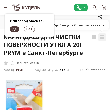
Ваш город
Москва
?
Главная
Универсальные товары для рукоделия
Маркеры,
Попробуй! Удобно для больших заказов!
КАРАНДАШ ДЛЯ ЧИСТКИ
ПОВЕРХНОСТИ УТЮГА 20Г
PRYM в Санкт-Петербурге
Написать отзыв
К сравнению
Бренд:
Prym
Код артикула:
81845