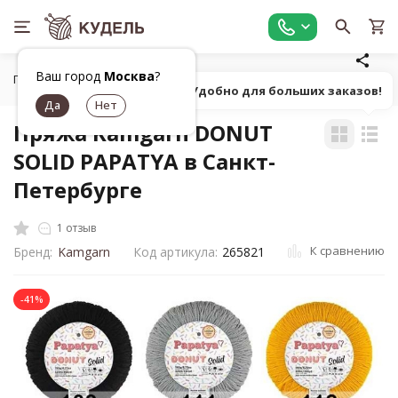
Ваш город
Москва
?
Главная
Все для вязания
Пряжа
Классическая однот
Попробуй! Удобно для больших заказов!
Пряжа Kamgarn DONUT
SOLID PAPATYA в Санкт-
Петербурге
1 отзыв
К сравнению
Бренд:
Kamgarn
Код артикула:
265821
-41%