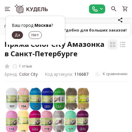
Ваш город
Москва
?
Главная
Все для вязания
Пряжа
Классическая однот
Попробуй! Удобно для больших заказов!
Пряжа Color City Амазонка
в Санкт-Петербурге
1 отзыв
К сравнению
Бренд:
Color City
Код артикула:
116687