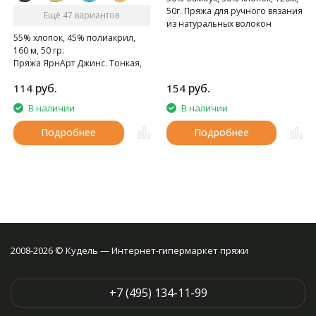
50г. Пряжа для ручного вязания
Ещё 47 вариантов
из натуральных волокон
55% хлопок, 45% полиакрил,
160 м, 50 гр.
Пряжа ЯрнАрт Джинс. Тонкая,
мягкая, слегка бархатистая
руб.
руб.
114
154
нитка. Очень приятная на
ощупь.
В наличии
В наличии
Подробнее
Подробнее
2008-2026 © Кудель — Интернет-гипермаркет пряжи
+7 (495) 134-11-99