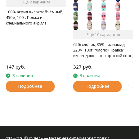
Ещё 2 варианта
100% акрил высокообъёмный,
450м, 100г. Пряжа из
специального акрила.
Ещё 10 вариантов
65% хлопок, 35% полиамид,
220м, 100г. "Хлопок Травка"
имеет довольно короткий ворс,
полотно из этой пряжи
руб.
руб.
147
327
выглядит элегантно и стильно.
Нить не путается, не
В наличии
В наличии
скручивается, очень легка в
работе, на ощупь удивительно
Подробнее
Подробнее
мягкая и нежная.
2008-2026 © Кудель — Интернет-гипермаркет пряжи