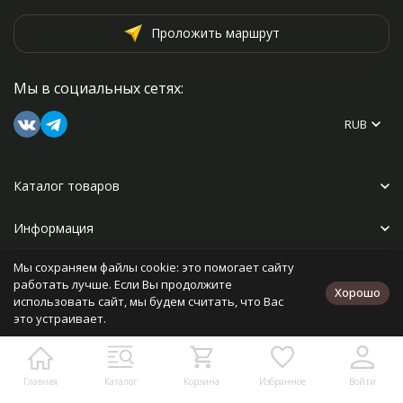
Проложить маршрут
Мы в социальных сетях:
RUB
Каталог товаров
Информация
Мы сохраняем файлы cookie: это помогает сайту
Прочее
работать лучше. Если Вы продолжите
Хорошо
использовать сайт, мы будем считать, что Вас
это устраивает.
Политика персональных данных
Карта сайта
Разработано в
bodysite.ru
Главная
Каталог
Корзина
Избранное
Войти