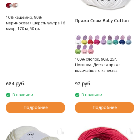
10% кашемир, 90%
Пряжа Сеам Baby Cotton
мериносовая шерсть ультра 16
микр, 170 м, 50 гр.
Подходит для людей с
чувствительной кожей и для
детей.
100% хлопок, 90м, 25г.
Новинка. Детская пряжа
высочайшего качества.
руб.
руб.
684
92
В наличии
В наличии
Подробнее
Подробнее