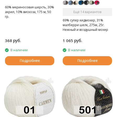
60% мериносовая шерсть, 30%
Ещё 14 вариантов
акрил, 10% вискоза, 175 м, 50
гр.
69% супер кидмохер, 31%
Пряжа изготовлена из мягкой
малберри шелк, 275м, 25г.
мериносовой шерсти с
Нежный и воздушный мохер
добавлением акрила и
вискозы.
руб.
руб.
368
1 065
В наличии
В наличии
Подробнее
Подробнее