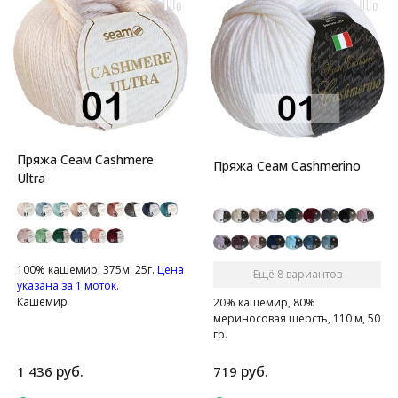
Пряжа Сеам Cashmere
Пряжа Сеам Cashmerino
Ultra
100% кашемир, 375м, 25г.
Цена
Ещё 8 вариантов
указана за 1 моток.
Кашемир
20% кашемир, 80%
мериносовая шерсть, 110 м, 50
гр.
Идеально подходит для людей
с чувствительной кожей и для
руб.
руб.
1 436
719
детей