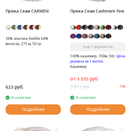
Пряжа Сеам CARMEN
Пряжа Сеам Cashmere Fine
36% альпака бейби 64%
вискоза, 275 м, 50 гр.
Ещё 7 вариантов
100% кашемир, 700м, 50г.
Цена
указана за 1 моток.
Кашемир
от
руб.
3 335
3 511
руб.
623
-5%
руб.
В наличии
В наличии
Подробнее
Подробнее