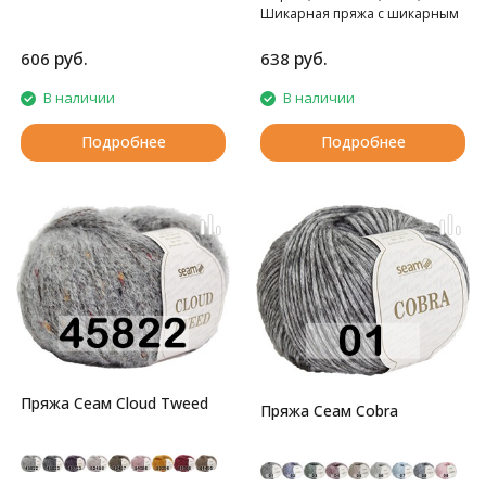
элитного высококачественного
Шикарная пряжа с шикарным
сырья с альпакой.
составом: мериносовая
шерсть экстра файн с
руб.
руб.
606
638
обработкой супервош в
сочетании с натуральным
В наличии
В наличии
шелком!
Подробнее
Подробнее
Пряжа Сеам Cloud Tweed
Пряжа Сеам Cobra