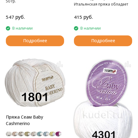
50 гр.
Итальянская пряжа обладает
Фасонная пряжа
необыкновенной мягкостью и
высоким ворсом.
руб.
руб.
547
415
В наличии
В наличии
Подробнее
Подробнее
Пряжа Сеам Baby
Cashmerino