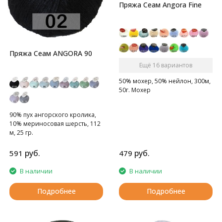
Пряжа Сеам Angora Fine
Пряжа Сеам ANGORA 90
Ещё 16 вариантов
50% мохер, 50% нейлон, 300м,
50г. Мохер
90% пух ангорского кролика,
10% мериносовая шерсть, 112
м, 25 гр.
Пряжа из пуха настоящего
ангорского кролика.
руб.
руб.
591
479
В наличии
В наличии
Подробнее
Подробнее