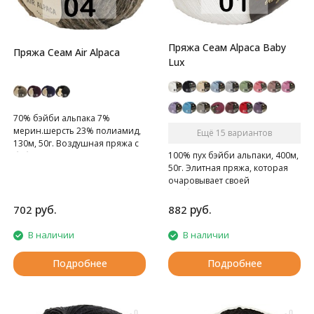
Пряжа Сеам Alpaca Baby
Пряжа Сеам Air Alpaca
Lux
70% бэйби альпака 7%
мерин.шерсть 23% полиамид,
Ещё 15 вариантов
130м, 50г. Воздушная пряжа с
100% пух бэйби альпаки, 400м,
бэби альпакой.
50г. Элитная пряжа, которая
очаровывает своей
необычайной мягкостью,
нежностью и превосходным
руб.
руб.
702
882
качеством.
В наличии
В наличии
Подробнее
Подробнее