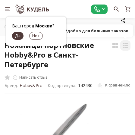
Ваш город
Москва
?
Главная
Универсальные товары для рукоделия
Ножницы,
Попробуй! Удобно для больших заказов!
Ножницы портновские
Hobby&Pro в Санкт-
Петербурге
Написать отзыв
К сравнению
Бренд:
Hobby&Pro
Код артикула:
142430