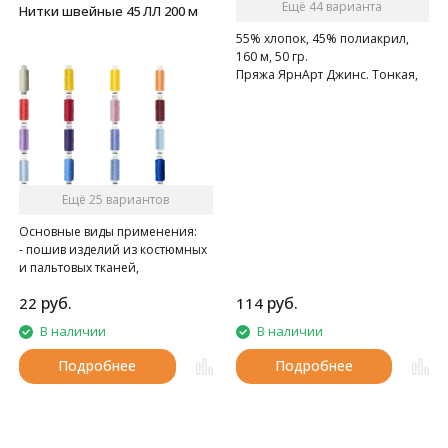
Ещё 44 варианта
Нитки швейные 45 ЛЛ 200 м
55% хлопок, 45% полиакрил,
160 м, 50 гр.
Пряжа ЯрнАрт Джинс. Тонкая,
мягкая, слегка бархатистая
нитка. Очень приятная на
ощупь.
Ещё 25 вариантов
Основные виды применения:
- пошив изделий из костюмных
и пальтовых тканей,
спецодежды
руб.
руб.
22
114
- при швейно-клеевом
скреплении книг в типографии
В наличии
В наличии
Подробнее
Подробнее