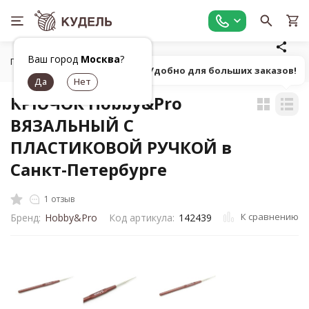
Ваш город
Москва
?
Главная
Все для вязания
Инструменты для вязания
К
Попробуй! Удобно для больших заказов!
КРЮЧОК Hobby&Pro
ВЯЗАЛЬНЫЙ С
ПЛАСТИКОВОЙ РУЧКОЙ в
Санкт-Петербурге
1 отзыв
К сравнению
Бренд:
Hobby&Pro
Код артикула:
142439