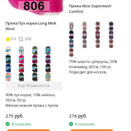
Пряжа Alize Superwash
Comfort
Пряжа Пух норки Long Mink
Wool
3.0
(20)
75% шерсть суперуош, 25%
полиамид, 420 м, 100 гр.
Подходит для носков,
домашних тапочек, шарфов,
шапок и т.д.
Ещё 96 вариантов
90% пух норки, 10% нейлон,
350 м, 50 гр.
Мягкая нежная пряжа с пухом
норки.
руб.
руб.
275
276
В наличии
В наличии