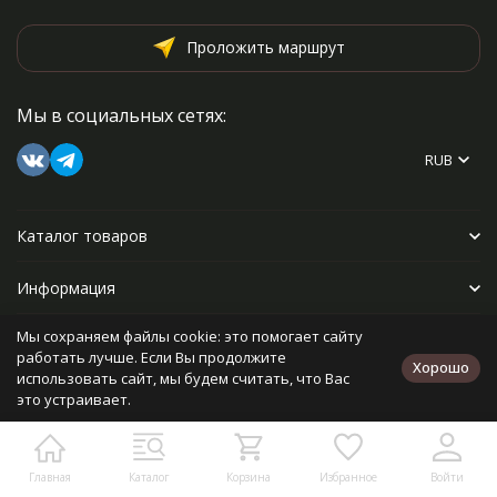
Проложить маршрут
Мы в социальных сетях:
RUB
Каталог товаров
Информация
Мы сохраняем файлы cookie: это помогает сайту
Прочее
работать лучше. Если Вы продолжите
Хорошо
использовать сайт, мы будем считать, что Вас
это устраивает.
Политика персональных данных
Карта сайта
Разработано в
bodysite.ru
Главная
Каталог
Корзина
Избранное
Войти