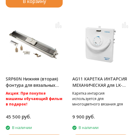
В корзину
SRP60N Нижняя (вторая)
AG11 КАРЕТКА ИНТАРСИЯ
фонтура для вязальных
МЕХАНИЧЕСКАЯ для LK-
машин Silver Reed
150
Акция: При покупке
Каретка интарсия
машины обучающий фильм
используется для
в подарок!
многоцветного вязания для
Акция: Акция: бесплатная
Silver Reed LK150.
доставка по России.
руб.
руб.
45 500
9 900
Вторая фонтура к вязальным
машинам 5 класса Silver Reed
В наличии
В наличии
SK280 и Silver Reed SK840.