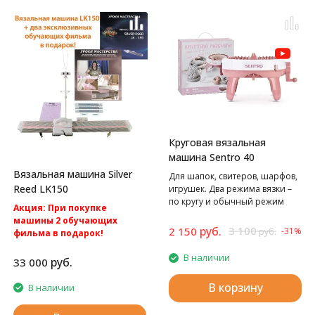
Круговая вязальная
машина Sentro 40
Вязальная машина Silver
Для шапок, свитеров, шарфов,
Reed LK150
игрушек. Два режима вязки –
по кругу и обычный режим
Акция: При покупке
вязания полотном.
машины 2 обучающих
руб.
3 100
2 150
-31%
руб.
фильма в подарок!
Акция: БЕСПЛАТНАЯ
В наличии
доставка по России.
руб.
33 000
Silver Reed LK150
Однофонтурная вязальная
В корзину
В наличии
машина 4 класса.