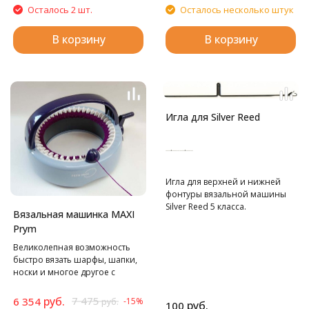
Осталось 2 шт.
Осталось несколько штук
В корзину
В корзину
Игла для Silver Reed
Игла для верхней и нижней
фонтуры вязальной машины
Silver Reed 5 класса.
Вязальная машинка MAXI
Prym
Великолепная возможность
быстро вязать шарфы, шапки,
носки и многое другое с
минимальной затратой
времени.
руб.
7 475
6 354
-15%
руб.
руб.
100