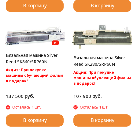
В корзину
В корзину
Вязальная машина Silver
Вязальная машина Silver
Reed SK840/SRP60N
Reed SK280/SRP60N
Акция: При покупке
Акция: При покупке
машины обучающий фильм
машины обучающий фильм
в подарок!
в подарок!
Акция: бесплатная
Акция: Акция: бесплатная
доставка по России.
доставка по России.
руб.
руб.
137 500
107 900
Silver Reed SK840/SRP60N -
Silver Reed SK280/SRP60N -cамая
компьютерная 2 фонтурная
популярная перфокарточная 2
Осталась 1 шт.
Осталась 1 шт.
вязальная машина 5 класса.
фонтурная вязальная машина
5 класса.
В корзину
В корзину