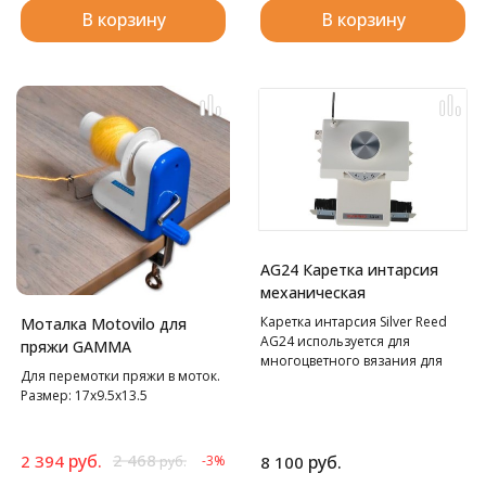
В корзину
В корзину
AG24 Каретка интарсия
механическая
Каретка интарсия Silver Reed
Моталка Motovilo для
AG24 используется для
пряжи GAMMA
многоцветного вязания для
Для перемотки пряжи в моток.
Silver Reed SK280 и SK840.
Размер: 17х9.5х13.5
руб.
2 468
2 394
руб.
-3%
8 100
руб.