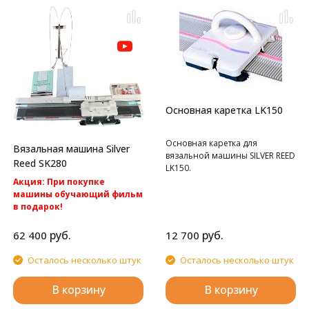
Основная каретка LK150
Основная каретка для
Вязальная машина Silver
вязальной машины SILVER REED
Reed SK280
LK150.
Акция: При покупке
машины обучающий фильм
в подарок!
Акция: Акция: бесплатная
доставка по России.
руб.
руб.
62 400
12 700
Однофонтурная перфокартная
вязальная машина Silver Reed
Осталось несколько штук
Осталось несколько штук
SK280
В корзину
В корзину