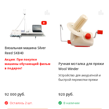
Вязальная машина Silver
Reed SK840
Акция: При покупке
Ручная моталка для пряжи
машины обучающий фильм
в подарок!
Wool Winder
Акция: Акция: бесплатная
Устройство для аккуратной и
доставка по России.
быстрой перемотки пряжи
Компьютерная вязальная
машина 5 класса Silver Reed
SK840
руб.
руб.
92 000
920
Осталось 2 шт.
В наличии