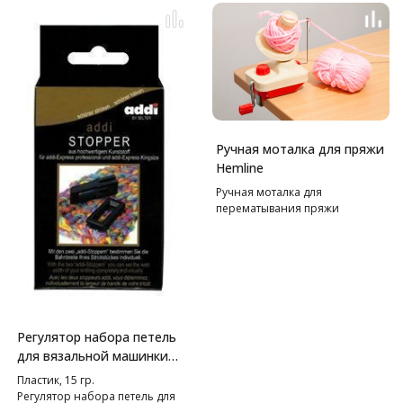
Ручная моталка для пряжи
Hemline
Ручная моталка для
перематывания пряжи
Регулятор набора петель
для вязальной машинки
"Addi Express"и "Addi
Пластик, 15 гр.
Express Kingsize"
Регулятор набора петель для