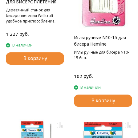
ДЛЯ БИСЕРОПЛЕТЕНИЯ
Деревянный станок для
бисероплетения Wellcraft -
удобное приспособление,
которое поможет Вам быстро
и без хлопот создавать самые
руб.
1 227
Иглы ручные N10-15 для
замысловатые орнаменты.
Размер 37,5х10 см.
бисера Hemline
В наличии
Иглы ручные для бисера N10-
В корзину
15 6шт.
руб.
102
В наличии
В корзину