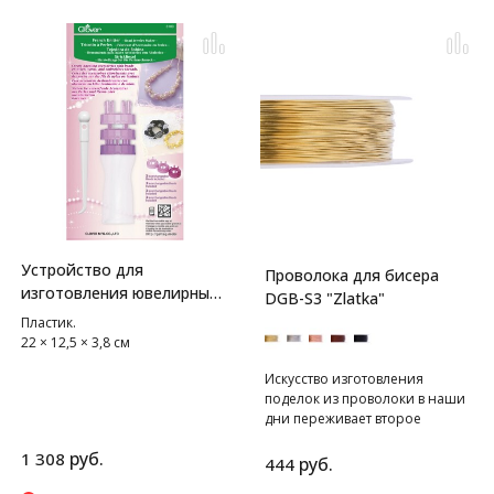
Устройство для
Проволока для бисера
изготовления ювелирных
DGB-S3 "Zlatka"
изделий из бусин Clover
Пластик.
22 × 12,5 × 3,8 см
Искусство изготовления
поделок из проволоки в наши
дни переживает второе
рождение. С помощью данной
руб.
1 308
техники можно создавать не
руб.
444
только такие украшения как