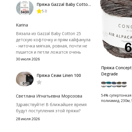
Пряжа Gazzal Baby Cotton 25
нюанс - пряжа немного скользит и
5.0
иногда расслаивается, пришлось
привыкнуть к ней и подобрать
крючок поудобнее.
Karina
Вязала из Gazzal Baby Cotton 25
детскую кофточку и прям кайфанула
- ниточка мягкая, ровная, почти не
пушится и петли ложатся очень
аккуратно. После стирки полотно
30 июля 2026
осталось приятным и форму не
Пряжа Concept 
потеряло, цвет тоже не стал
Degrade
Пряжа Сеам Linen 100
тусклее. Единственный нюанс -
моточки маленькие, расход лучше
посчитать заранее, а то мне одного
чуть-чуть не хватило))
54% супертонкая
Светлана Игнатьевна Морозова
полиамид, 230м, 
Здравствуйте! В ближайшее время
будут поступления этой пряжи?
28 июля 2026