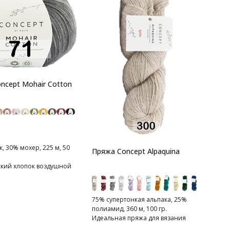
ncept Mohair Cotton
, 30% мохер, 225 м, 50
Пряжа Concept Alpaquina
кий хлопок воздушной
 с нежнейшим мохером
75% супертонкая альпака, 25%
полиамид, 360 м, 100 гр.
​​Идеальная пряжа для вязания
носков и детской одежды.