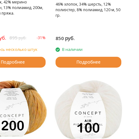
к, 42% мерино
46% хлопок, 34% шерсть, 12%
н, 13% полиамид, 200м,
полиэстер, 8% полиамид, 120 м, 50
я пряжа.
гр.
Гламурная версия пряжи Cotton-
Merino
уб.
895
руб.
-31%
850
руб.
сь несколько штук
В наличии
Подробнее
Подробнее