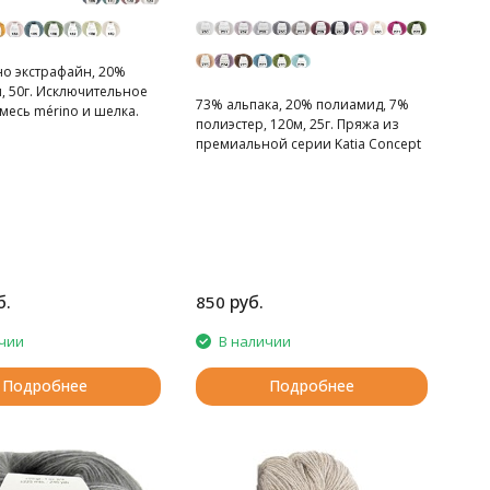
о экстрафайн, 20%
, 50г. Исключительное
73% альпака, 20% полиамид, 7%
смесь mérino и шелка.
полиэстер, 120м, 25г. Пряжа из
премиальной серии Katia Concept
б.
руб.
850
чии
В наличии
Подробнее
Подробнее