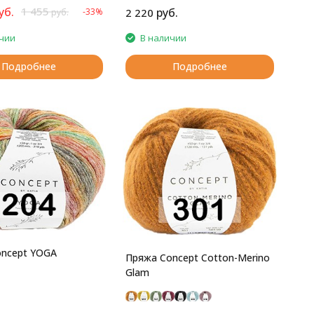
уб.
1 455
руб.
-33%
2 220
руб.
чии
В наличии
Подробнее
Подробнее
ncept YOGA
Пряжа Concept Cotton-Merino
Glam