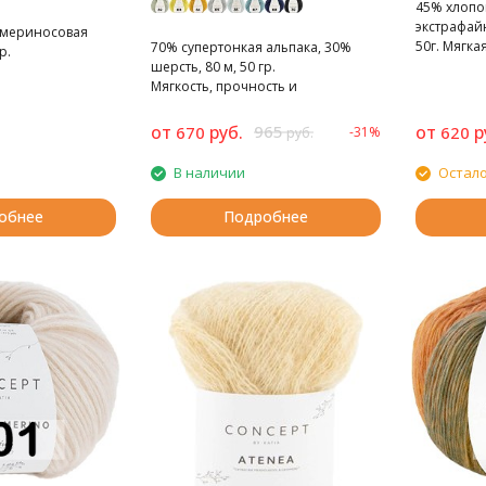
45% хлопо
экстрафай
 мериносовая
50г. Мягка
70% супертонкая альпака, 30%
р.
шерсть, 80 м, 50 гр.
Мягкость, прочность и
долговечность
от
руб.
965
от
р
670
620
-31%
руб.
В наличии
Остало
обнее
Подробнее