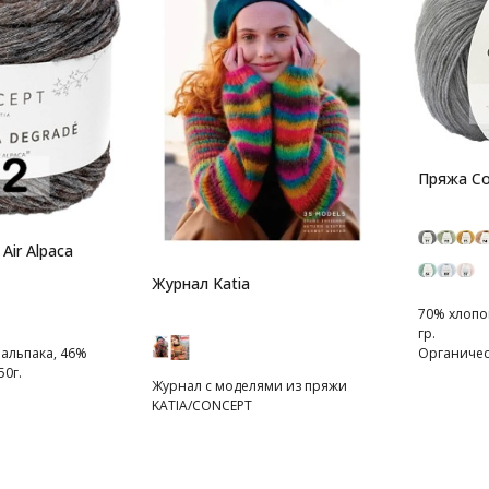
Пряжа Co
Air Alpaca
Журнал Katia
70% хлопок
гр.
Органичес
 альпака, 46%
структуры
50г.
Журнал с моделями из пряжи
KATIA/CONCEPT