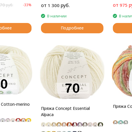
70
от
р
от
руб.
975
-33%
1 300
руб.
В наличии
В нали
обнее
Подробнее
 Cotton-merino
Пряжа Co
Пряжа Concept Essential
Alpaca