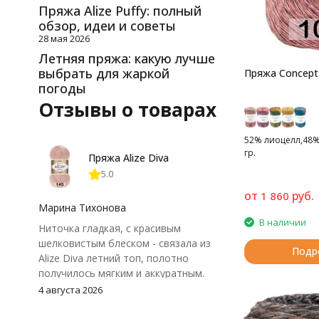
Пряжа Alize Puffy: полный
обзор, идеи и советы
28 мая 2026
Летняя пряжа: какую лучше
выбрать для жаркой
Пряжа Concept
погоды
Отзывы о товарах
52% лиоцелл,48% 
гр.
Пряжа Alize Diva
5.0
от
руб.
1 860
Марина Тихонова
В наличии
Ниточка гладкая, с красивым
шелковистым блеском - связала из
Подр
Alize Diva летний топ, полотно
получилось мягким и аккуратным.
Петли хорошо видны, вяжется
4 августа 2026
довольно быстро, после стирки
форма не поплыла. Единственный