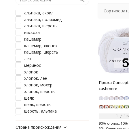
Сортировать
альпака, акрил
альпака, полиамид
альпака, шерсть
вискоза
кашемир
кашемир, хлопок
кашемир, шерсть
лен
меринос
хлопок
хлопок, лен
Пряжа Concept
хлопок, мохер
cashmere
хлопок, шерсть
шелк
шелк, шерсть
шерсть, альпака
Ещё 3 
шерсть, кашемир
90% хлопок, 10%
шерсть, полиамид
Страна происхождения
50г. Супер комфо