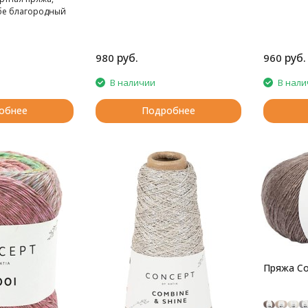
бе благородный
сходный хлопок.
руб.
руб.
980
960
В наличии
В нали
обнее
Подробнее
Пряжа Con