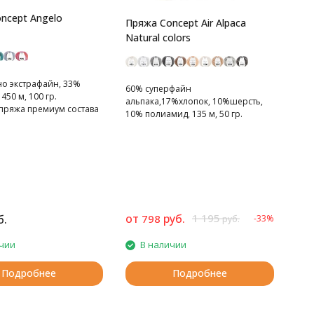
ncept Angelo
Пряжа Concept Air Alpaca
Natural colors
о экстрафайн, 33%
60% cуперфайн
450 м, 100 гр.
альпака,17%хлопок, 10%шерсть,
пряжа премиум состава
10% полиамид, 135 м, 50 гр.
Супертонкая альпака натуральных
природных цветов.
от
руб.
1 195
б.
798
-33%
руб.
чии
В наличии
Подробнее
Подробнее