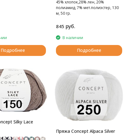
45% хлопок,28% лен, 20%
полиамид, 7% мет.полиэстер, 130
м, 50 гр.
руб.
845
чии
В наличии
Подробнее
Подробнее
cept Silky Lace
Пряжа Concept Alpaca Silver