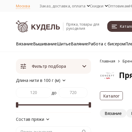
Москва
Заказ, доставка, оплата
Скидки
Оптовикам
Н
Пряжа, товары для
Катал
рукоделия
Вязание
Вышивание
Шитье
Валяние
Работа с бисером
Пл
Главная
Бре
Фильтр подбора
Пр
Длина нити в 100 г (м)
до
Каталог
Вязание
Состав пряжи