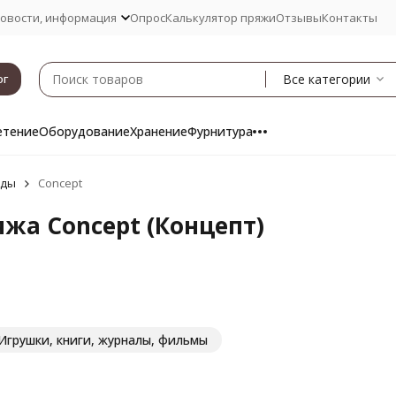
овости, информация
Опрос
Калькулятор пряжи
Отзывы
Контакты
Все категории
ог
етение
Оборудование
Хранение
Фурнитура
нды
Concept
яжа Concept (Концепт)
Игрушки, книги, журналы, фильмы