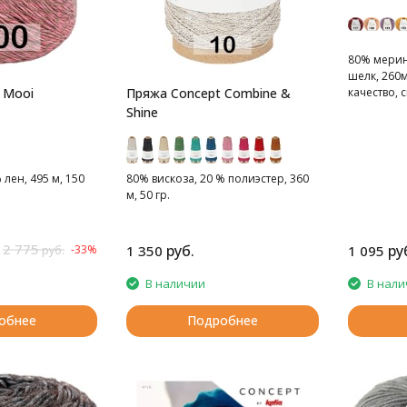
80% мерин
шелк, 260м
 Mooi
Пряжа Concept Combine &
качество, 
Shine
лен, 495 м, 150
80% вискоза, 20 % полиэстер, 360
м, 50 гр.
2 775
руб.
ру
-33%
1 350
1 095
руб.
В наличии
В нали
обнее
Подробнее