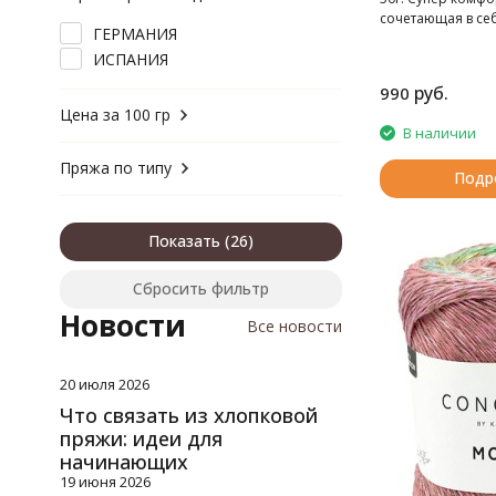
шерсть, хлопок
сочетающая в се
шерсть, шелк
ГЕРМАНИЯ
кашемир и прево
ИСПАНИЯ
руб.
990
Цена за 100 гр
В наличии
Пряжа по типу
Подр
Показать
Сбросить фильтр
Новости
Все новости
20 июля 2026
Что связать из хлопковой
пряжи: идеи для
начинающих
19 июня 2026