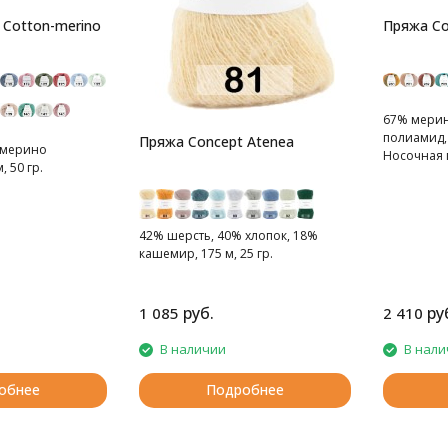
 Cotton-merino
Пряжа Co
67% мерин
полиамид, 
Пряжа Concept Atenea
 мерино
Носочная 
, 50 гр.
42% шерсть, 40% хлопок, 18%
кашемир, 175 м, 25 гр.
руб.
ру
1 085
2 410
В наличии
В нали
обнее
Подробнее