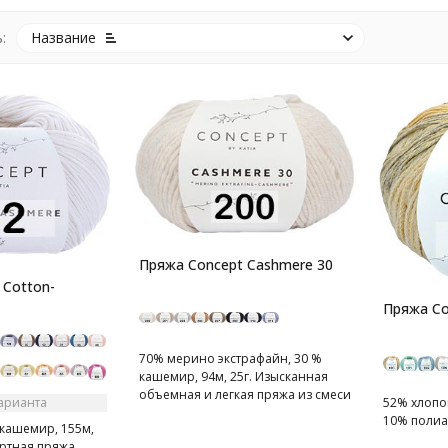
:
Название
Пряжа Concept Cashmere 30
 Cotton-
Пряжа Co
70% мерино экстрафайн, 30 %
кашемир, 94м, 25г. Изысканная
объемная и легкая пряжа из смеси
варианта
52% хлопок
кашемира и тончайшей шерсти.
10% полиам
 кашемир, 155м,
ртная пряжа,