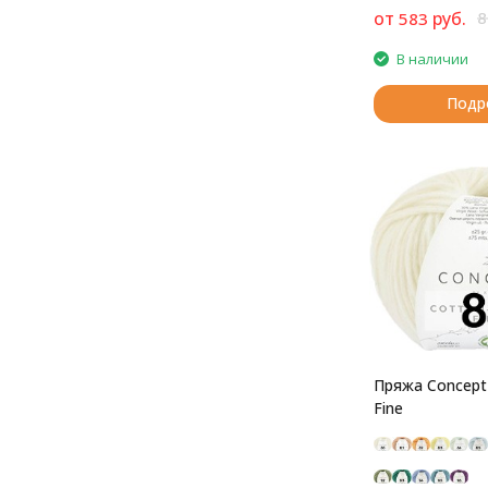
от
руб.
8
583
В наличии
Подр
Пряжа Concept
Fine