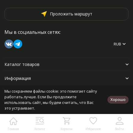
Проложить маршрут
Мы в социальных сетях:
RUB
Каталог товаров
Информация
Мы сохраняем файлы cookie: это помогает сайту
Прочее
работать лучше. Если Вы продолжите
Хорошо
использовать сайт, мы будем считать, что Вас
это устраивает.
Политика персональных данных
Карта сайта
Разработано в
bodysite.ru
Главная
Каталог
Корзина
Избранное
Войти