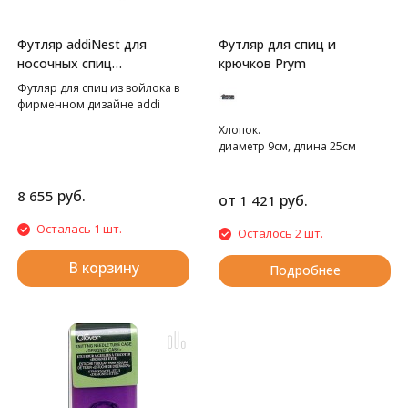
Футляр addiNest для
Футляр для спиц и
носочных спиц
крючков Prym
addiCrasyTrio
Футляр для спиц из войлока в
фирменном дизайне addi
Хлопок.
диаметр 9см, длина 25см
руб.
8 655
от
руб.
1 421
Осталась 1 шт.
Осталось 2 шт.
В корзину
Подробнее