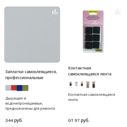
Контактная
Заплатки самоклеящиеся,
самоклеящаяся лента
профессиональные
Контактная самоклеящаяся
Дышащие и
лента.
водонепроницаемые,
предназначены для ремонта
профессиональной и зимней
спортивной одежды.
руб.
от
руб.
344
97