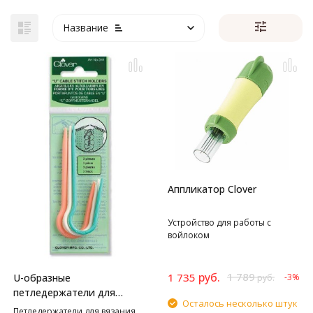
Название
Аппликатор Clover
Устройство для работы с
войлоком
руб.
1 789
1 735
U-образные
-3%
руб.
петледержатели для
Осталось несколько штук
вязания жгута Clover
Петледержатели для вязания