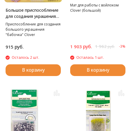
Мат для работы с войлоком
Большое приспособление
Clover (большой)
для создания украшения
Бабочка Clover
Приспособление для создания
большого украшения
"бабочка" Clover
руб.
1 962
руб.
1 903
915
-3%
руб.
Осталось 2 шт.
Осталась 1 шт.
В корзину
В корзину