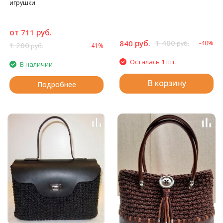
игрушки
от
руб.
711
руб.
1 400
840
-40%
руб.
1 200
-41%
руб.
Осталась 1 шт.
В наличии
В корзину
Подробнее