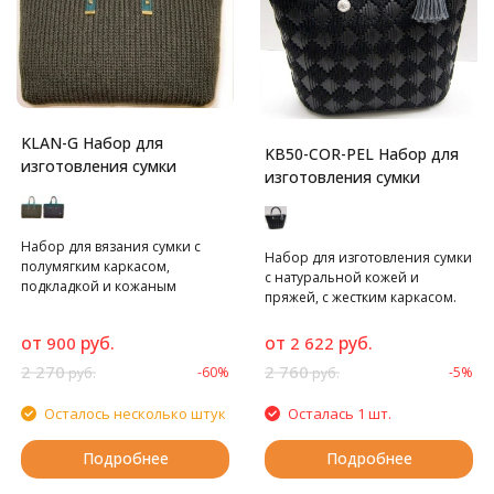
KLAN-G Набор для
KB50-COR-PEL Набор для
изготовления сумки
изготовления сумки
Набор для вязания сумки с
Набор для изготовления сумки
полумягким каркасом,
с натуральной кожей и
подкладкой и кожаным
пряжей, с жестким каркасом.
верхом.
от
руб.
от
руб.
900
2 622
2 270
2 760
-60%
-5%
руб.
руб.
Осталось несколько штук
Осталась 1 шт.
Подробнее
Подробнее