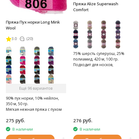
Пряжа Alize Superwash
Comfort
Пряжа Пух норки Long Mink
Wool
3.0
(20)
75% шерсть суперуош, 25%
полиамид, 420 м, 100 гр.
Подходит для носков,
домашних тапочек, шарфов,
шапок и т.д.
Ещё 96 вариантов
90% пух норки, 10% нейлон,
350 м, 50 гр.
Мягкая нежная пряжа с пухом
норки.
руб.
руб.
275
276
В наличии
В наличии