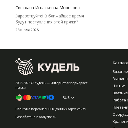
посчитать заранее, а то мне одного
чуть-чуть не хватило))
Светлана Игнатьевна Морозова
Здравствуйте! В ближайшее время
будут поступления этой пряжи?
28 июля 2026
Катало
Вязание
Вышива
2008-2026 © Кудель — Интернет-гипермаркет
Шитье
пряжи
Валяние
RUB
Работа 
Плетен
Политика персональных данных
Карта сайта
Оборуд
Разработано в
bodysite.ru
Хранен