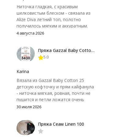
Ниточка гладкая, с красивым
шелковистым блеском - связала из
Alize Diva летний топ, полотно
получилось мягким и аккуратным.
Петли хорошо видны, вяжется
4 августа 2026
довольно быстро, после стирки
форма не поплыла. Единственный
Пряжа Gazzal Baby Cotton 25
нюанс - пряжа немного скользит и
5.0
иногда расслаивается, пришлось
привыкнуть к ней и подобрать
крючок поудобнее.
Karina
Вязала из Gazzal Baby Cotton 25
детскую кофточку и прям кайфанула
- ниточка мягкая, ровная, почти не
пушится и петли ложатся очень
аккуратно. После стирки полотно
30 июля 2026
осталось приятным и форму не
потеряло, цвет тоже не стал
Пряжа Сеам Linen 100
тусклее. Единственный нюанс -
моточки маленькие, расход лучше